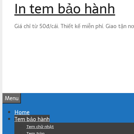
In tem bảo hành
Giá chỉ từ 50đ/cái. Thiết kế miễn phí. Giao tận n
Menu
Home
Tem bảo hành
Tem chữ nhật
Tem tròn