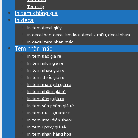
Tem elip
In tem chống giả
In decal
In tem decal giấy
In decal bạc, decal kim loại, decal 7 mầu, decal nhựa
In decal tem nhãn mác
Tem nhãn mác
In tem bạc giá rẻ
In tem nilon giá rẻ
In tem nhựa giá rẻ
In tem thiếc giá rẻ
In tem mã vạch giá rẻ
In tem nhôm giá rẻ
In tem đồng giá rẻ
In tem sản phẩm giá rẻ
In tem CR – Quatest
In tem Imei điện thoại
In tem Epoxy giá rẻ
In tem nhãn hàng hóa