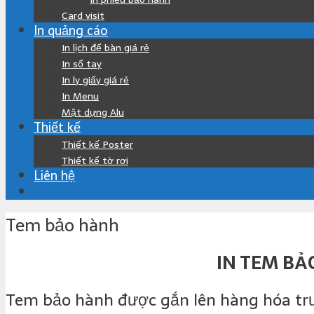
Card visit
In quảng cáo
In lịch để bàn giá rẻ
In sổ tay
In ly giấy giá rẻ
In Menu
Mặt dựng Alu
Thiết kế
Thiết kế Poster
Thiết kế tờ rơi
Liên hệ
Tem bảo hành
IN TEM BẢ
Tem bảo hành được gắn lên hàng hóa trư