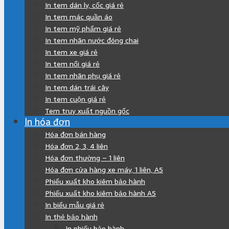
In tem dán ly, cốc giá rẻ
In tem mác quần áo
In tem mỹ phẩm giá rẻ
In tem nhãn nước đóng chai
In tem xe giá rẻ
In tem nổi giá rẻ
In tem nhãn phụ giá rẻ
In tem dán trái cây
In tem cuộn giá rẻ
Tem truy xuất nguồn gốc
In hóa đơn
Hóa đơn bán hàng
Hóa đơn 2, 3, 4 liên
Hóa đơn thường – 1 liên
Hóa đơn cửa hàng xe máy, 1 liên, A5
Phiếu xuất kho kiêm bảo hành
Phiếu xuất kho kiêm bảo hành A5
In biểu mẫu giá rẻ
In thẻ bảo hành
In phiếu bảo hành