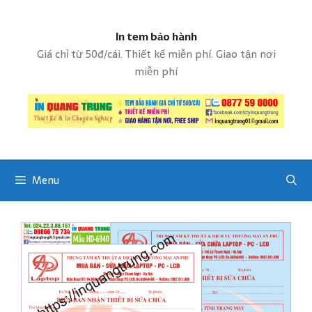
S
k
In tem bảo hành
i
p
Giá chỉ từ 50đ/cái. Thiết kế miễn phí. Giao tận nơi
t
miễn phí
o
c
o
n
t
e
Menu
n
t