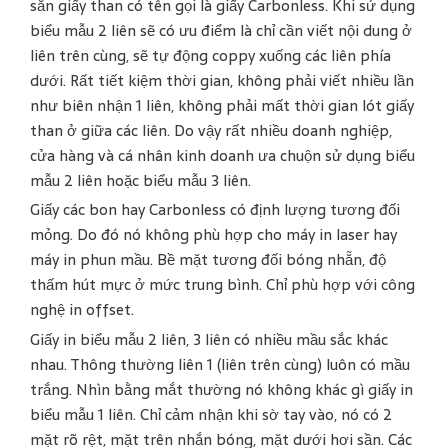
sẵn giấy than có tên gọi là giấy Carbonless. Khi sử dụng
biểu mẫu 2 liên sẽ có ưu điểm là chỉ cần viết nội dung ở
liên trên cùng, sẽ tự động coppy xuống các liên phía
dưới. Rất tiết kiệm thời gian, không phải viết nhiều lần
như biên nhận 1 liên, không phải mất thời gian lót giấy
than ở giữa các liên. Do vậy rất nhiều doanh nghiệp,
cửa hàng và cá nhân kinh doanh ưa chuộn sử dụng biểu
mẫu 2 liên hoặc biểu mẫu 3 liên.
Giấy các bon hay Carbonless có định lượng tương đối
mỏng. Do đó nó không phù hợp cho máy in laser hay
máy in phun mầu. Bề mặt tương đối bóng nhẵn, độ
thấm hút mực ở mức trung bình. Chỉ phù hợp với công
nghệ in offset.
Giấy in biểu mẫu 2 liên, 3 liên có nhiều mầu sắc khác
nhau. Thông thường liên 1 (liên trên cùng) luôn có mầu
trắng. Nhìn bằng mắt thường nó không khác gì giấy in
biểu mẫu 1 liên. Chỉ cảm nhận khi sờ tay vào, nó có 2
mặt rõ rệt, mặt trên nhắn bóng, mặt dưới hơi sần. Các