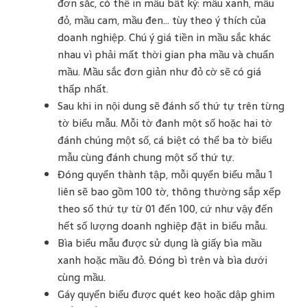
đơn sắc, có thể in mầu bất kỳ: mầu xanh, mầu
đỏ, mầu cam, mầu đen… tùy theo ý thích của
doanh nghiệp. Chú ý giá tiền in mầu sắc khác
nhau vì phải mất thời gian pha mầu và chuẩn
mầu. Mầu sắc đơn giản như đỏ cờ sẽ có giá
thấp nhất.
Sau khi in nội dung sẽ đánh số thứ tự trên từng
tờ biểu mẫu. Mỗi tờ đanh một số hoặc hai tờ
đánh chúng một số, cá biệt có thể ba tờ biểu
mẫu cùng đánh chung một số thứ tự.
Đóng quyển thành tập, mỗi quyển biểu mẫu 1
liên sẽ bao gồm 100 tờ, thông thường sắp xếp
theo số thứ tự từ 01 đến 100, cứ như vậy đến
hết số lượng doanh nghiệp đặt in biểu mẫu.
Bìa biểu mẫu được sử dụng là giấy bìa mầu
xanh hoặc mầu đỏ. Đóng bì trên và bìa dưới
cùng mầu.
Gáy quyển biểu được quét keo hoặc dập ghim