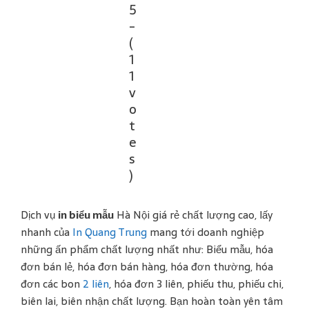
5
-
(
1
1
v
o
t
e
s
)
Dịch vụ
in biểu mẫu
Hà Nội giá rẻ chất lượng cao, lấy
nhanh của
In Quang Trung
mang tới doanh nghiệp
những ấn phẩm chất lượng nhất như: Biểu mẫu, hóa
đơn bán lẻ, hóa đơn bán hàng, hóa đơn thường, hóa
đơn các bon
2 liên
, hóa đơn 3 liên, phiếu thu, phiếu chi,
biên lai, biên nhận chất lượng. Bạn hoàn toàn yên tâm