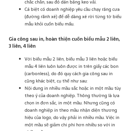
chắc chắn, sau đó dán băng keo vải.
Cá biệt có doanh nghiệp yêu cầu chạy răng cưa
(đường rãnh xé) để dễ dàng xé rời từng tờ biểu
mẫu khỏi cuốn biểu mấu.
Gia công sau in, hoàn thiện cuốn biểu mẫu 2 liên,
3 liên, 4 liên
Với biểu mẫu 2 liên, biểu mẫu 3 liên hoặc biểu
mẫu 4 liên luôn luôn được in trên giấy các bon
(carbonless), do đó quy cách gia công sau in
cũng khác biệt, cụ thể như sau:
Nội dung in nhiều mầu sắc hoặc in một mầu tùy
theo ý của doanh nghiệp. Thông thường là lựa
chọn in đơn sắc, in một mầu. Nhưng cũng có
doanh nghiệp in theo mầu nhận diện thương
hiệu của logo, do vậy phải in nhiều mầu. Việc in
một mầu sẽ giảm chi phi hơn nhiều so với in