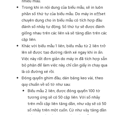
nhiều mầu.
Trong khi in nội dung của biểu mẫu, sẽ in luôn
phần số thứ tự của biểu mẫu. Do máy in offset
chuyên dụng cho in biểu mẫu có tích hợp đầu
đánh số nhảy tự động. Số thứ tự sẽ được đánh
giống nhau trên các liên và sẽ tăng dần trên các
cặp liên.
Khác với biểu mẫu 1 liên, biểu mẫu từ 2 liên trở
lên sẽ được tạo đường rãnh xé ngay khi in ấn.
Việc này rất đơn giản do máy in đã tích hợp sẵn
bộ phận để làm việc này, chỉ cần giấy in chạy qua
là có đường xé rồi.
Đóng quyển ghim đầu, dán băng keo vài, theo
quy chuẩn về số tờ như sau:
Biểu mẫu 2 liên, được đóng quyển 100 tờ
tương ứng sẽ có 50 cặp liên. Với số nhảy
trên mỗi cặp liên tăng dần, như vậy sẽ có 50
số nhảy trên một cuốn. Cứ như vậy tăng dần