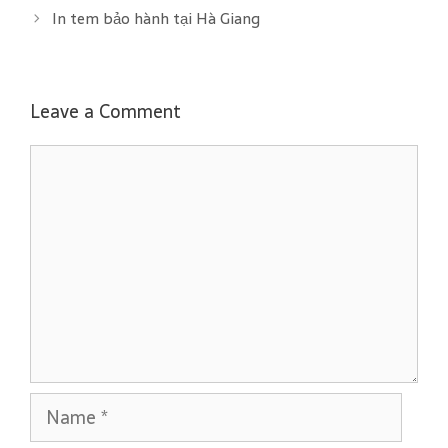
e
g
In tem bảo hành tại Hà Giang
g
s
o
r
i
Leave a Comment
e
C
s
o
m
m
e
n
t
N
a