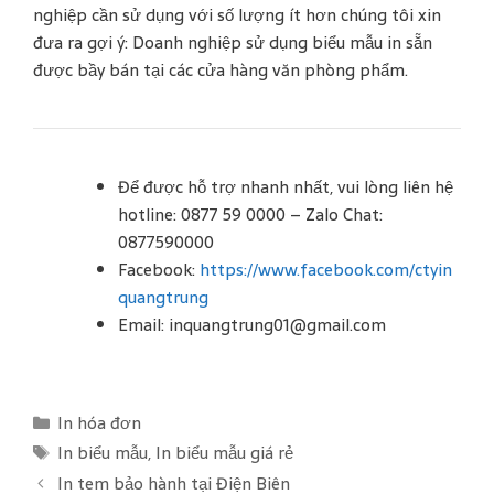
nghiệp cần sử dụng với số lượng ít hơn chúng tôi xin
đưa ra gợi ý: Doanh nghiệp sử dụng biểu mẫu in sẵn
được bầy bán tại các cửa hàng văn phòng phẩm.
Để được hỗ trợ nhanh nhất, vui lòng liên hệ
hotline: 0877 59 0000 – Zalo Chat:
0877590000
Facebook:
https://www.facebook.com/ctyin
quangtrung
Email: inquangtrung01@gmail.com
C
In hóa đơn
a
T
In biểu mẫu
,
In biểu mẫu giá rẻ
t
a
In tem bảo hành tại Điện Biên