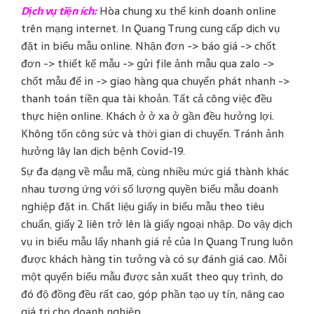
Dịch vụ tiện ích:
Hòa chung xu thế kinh doanh online
trên mạng internet. In Quang Trung cung cấp dịch vụ
đặt in biểu mẫu online. Nhận đơn -> báo giá -> chốt
đơn -> thiết kế mẫu -> gửi file ảnh mẫu qua zalo ->
chốt mẫu để in -> giao hàng qua chuyển phát nhanh ->
thanh toán tiền qua tài khoản. Tất cả công việc đều
thực hiện online. Khách ở ở xa ở gần đều hưởng lợi.
Không tốn công sức và thời gian di chuyển. Tránh ảnh
hưởng lây lan dịch bệnh Covid-19.
Sự đa dạng về mẫu mã, cùng nhiều mức giá thành khác
nhau tương ứng với số lượng quyền biểu mẫu doanh
nghiệp đặt in. Chất liệu giấy in biểu mẫu theo tiêu
chuẩn, giấy 2 liên trở lên là giấy ngoại nhập. Do vậy dịch
vụ in biểu mẫu lấy nhanh giá rẻ của In Quang Trung luôn
được khách hàng tin tưởng và có sự đánh giá cao. Mỗi
một quyển biểu mẫu được sản xuất theo quy trình, do
đó độ đồng đều rất cao, góp phần tạo uy tín, nâng cao
giá trị cho doanh nghiệp.