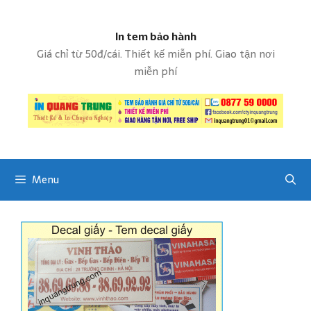
S
k
In tem bảo hành
i
p
Giá chỉ từ 50đ/cái. Thiết kế miễn phí. Giao tận nơi
t
miễn phí
o
c
o
n
t
e
Menu
n
t