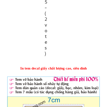
5
-
(
2
v
o
t
e
s
)
In tem decal giấy
chất lượng cao, siêu dính