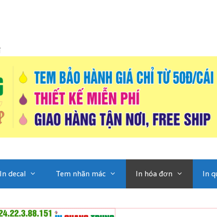
í
In decal
Tem nhãn mác
In hóa đơn
In q