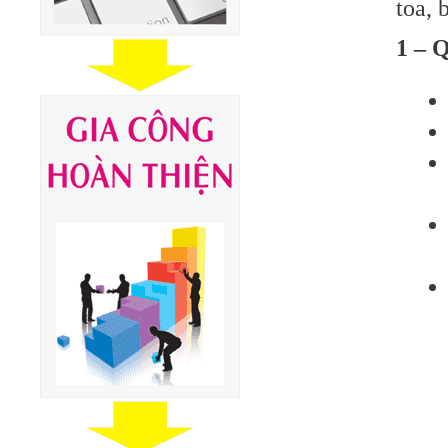
toa,
1 – 