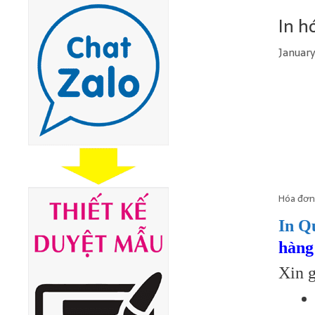
In h
January
Hóa đơn
In Q
hàng
Xin g