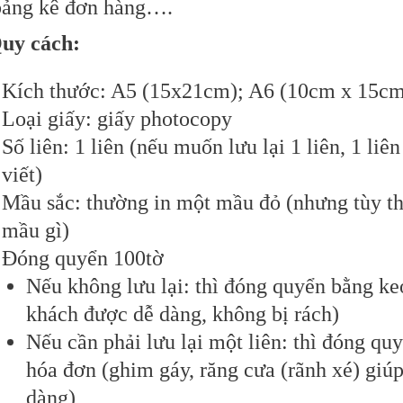
 bảng kê đơn hàng….
Quy cách:
Kích thước: A5 (15x21cm); A6 (10cm x 15c
Loại giấy: giấy photocopy
Số liên: 1 liên (nếu muốn lưu lại 1 liên, 1 liê
viết)
Mầu sắc: thường in một mầu đỏ (nhưng tùy the
mầu gì)
Đóng quyển 100tờ
Nếu không lưu lại: thì đóng quyển bằng ke
khách được dễ dàng, không bị rách)
Nếu cần phải lưu lại một liên: thì đóng qu
hóa đơn (ghim gáy, răng cưa (rãnh xé) giú
dàng)