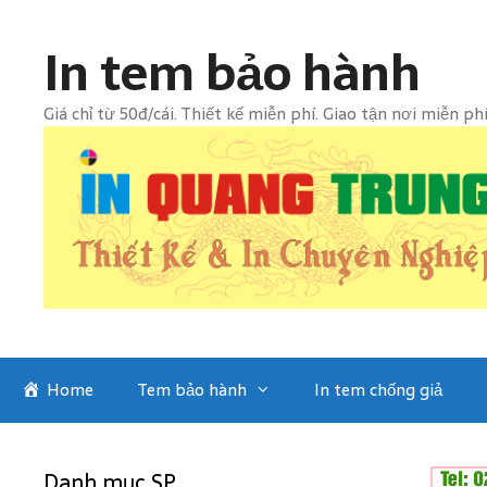
Skip
to
In tem bảo hành
content
Giá chỉ từ 50đ/cái. Thiết kế miễn phí. Giao tận nơi miễn ph
Home
Tem bảo hành
In tem chống giả
Danh mục SP