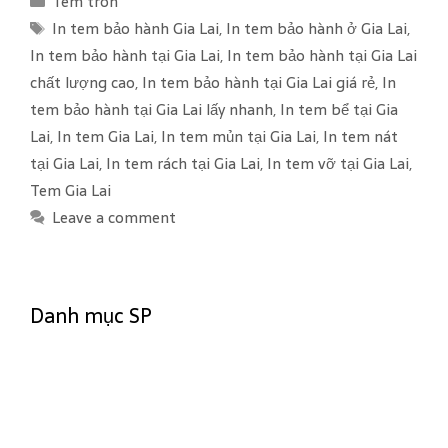
Tem tròn
a
T
In tem bảo hành Gia Lai
,
In tem bảo hành ở Gia Lai
,
t
a
In tem bảo hành tại Gia Lai
,
In tem bảo hành tại Gia Lai
e
g
chất lượng cao
,
In tem bảo hành tại Gia Lai giá rẻ
,
In
g
s
tem bảo hành tại Gia Lai lấy nhanh
,
In tem bể tại Gia
o
Lai
,
In tem Gia Lai
,
In tem mủn tại Gia Lai
,
In tem nát
r
tại Gia Lai
,
In tem rách tại Gia Lai
,
In tem vỡ tại Gia Lai
,
i
Tem Gia Lai
e
Leave a comment
s
Danh mục SP