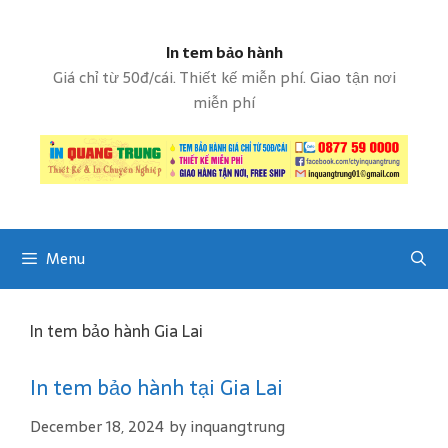
S
k
In tem bảo hành
i
p
Giá chỉ từ 50đ/cái. Thiết kế miễn phí. Giao tận nơi
t
miễn phí
o
c
o
n
t
e
Menu
n
t
In tem bảo hành Gia Lai
​In tem bảo hành tại Gia Lai
December 18, 2024
by
inquangtrung