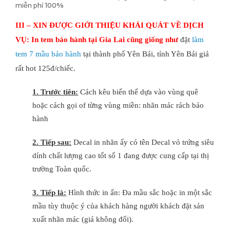
miễn phí 100%
III – XIN ĐƯỢC GIỚI THIỆU KHÁI QUÁT VỀ DỊCH
VỤ:
​In tem bảo hành tại Gia Lai cũng giống như
đặt
làm
tem 7 mầu bảo hành
tại thành phố Yên Bái, tỉnh Yên Bái giá
rất hot 125đ/chiếc.
1. Trước tiên:
Cách kêu biến thể dựa vào vùng quê
hoặc cách gọi of từng vùng miền: nhãn mác rách bảo
hành
2. Tiếp sau:
Decal in nhãn ấy có tên Decal vỏ trứng siêu
dính chất lượng cao tốt số 1 đang được cung cấp tại thị
trường Toàn quốc.
3. Tiếp là:
Hình thức in ấn: Đa mầu sắc hoặc in một sắc
mầu tùy thuộc ý của khách hàng người khách đặt sản
xuất nhãn mác (giá không đổi).