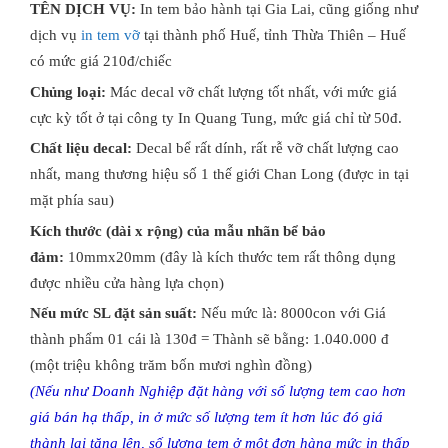
TÊN DỊCH VỤ:
​In tem bảo hành tại Gia Lai, cũng giống như
dịch vụ
in tem vỡ
tại thành phố Huế, tỉnh Thừa Thiên – Huế
có mức giá 210đ/chiếc
Chủng loại:
Mác decal vỡ chất lượng tốt nhất, với mức giá
cực kỳ tốt ở tại công ty In Quang Tung, mức giá chỉ từ 50đ.
Chất liệu decal:
Decal bể rất dính, rất rễ vỡ chất lượng cao
nhất, mang thương hiệu số 1 thế giới Chan Long (được in tại
mặt phía sau)
Kích thước (dài x rộng) của mẫu nhãn bể bảo
đảm:
10mmx20mm (đây là kích thước tem rất thông dụng
được nhiều cửa hàng lựa chọn)
Nếu mức SL đặt sản suất:
Nếu mức là: 8000con với Giá
thành phẩm 01 cái là 130đ = Thành sẽ bằng: 1.040.000 đ
(một triệu không trăm bốn mươi nghìn đồng)
(Nếu như Doanh Nghiệp đặt hàng với số lượng tem cao hơn
giá bán hạ thấp, in ở mức số lượng tem ít hơn lúc đó giá
thành lại tăng lên, số lượng tem ở một đơn hàng mức in thấp