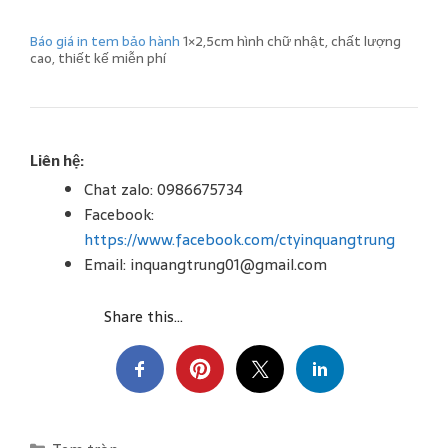
Báo giá in tem bảo hành
1×2,5cm hình chữ nhật, chất lượng
cao, thiết kế miễn phí
Liên hệ:
Chat zalo: 0986675734
Facebook:
https://www.facebook.com/ctyinquangtrung
Email: inquangtrung01@gmail.com
Share this...
C