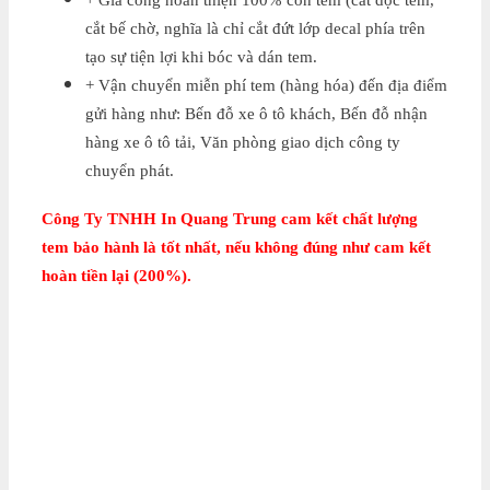
+ Gia công hoàn thiện 100% con tem (cắt dọc tem,
cắt bế chờ, nghĩa là chỉ cắt đứt lớp decal phía trên
tạo sự tiện lợi khi bóc và dán tem.
+ Vận chuyển miễn phí tem (hàng hóa) đến địa điểm
gửi hàng như: Bến đỗ xe ô tô khách, Bến đỗ nhận
hàng xe ô tô tải, Văn phòng giao dịch công ty
chuyển phát.
Công Ty TNHH In Quang Trung cam kết chất lượng
tem bảo hành là tốt nhất, nếu không đúng như cam kết
hoàn tiền lại (200%).