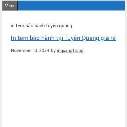
e
Menu
n
t
in tem bảo hành tuyên quang
In tem bảo hành tại Tuyên Quang giá rẻ
November 13, 2024
by
inquangtrung