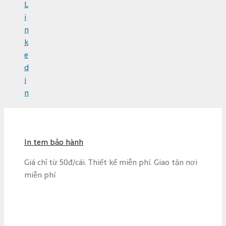
L
i
n
k
e
d
i
n
S
k
i
In tem bảo hành
p
t
Giá chỉ từ 50đ/cái. Thiết kế miễn phí. Giao tận nơi
o
miễn phí
c
o
n
t