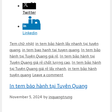
Twitter
Linkedin
C
T
Tem chữ nhật
in tem bảo hành lấy nhanh tại tuyên
a
a
quang
,
in tem bao hanh tai tuyen quang
,
In tem bảo
t
g
hành tại Tuyên Quang giá rẻ
,
In tem bảo hành tại
e
s
Tuyên Quang giá rẻ chất lượng cao
,
In tem bảo hành
g
tại Tuyên Quang giá rẻ lấy nhanh
,
in tem bảo hành
o
tuyên quang
Leave a comment
r
In tem bảo hành tại Tuyên Quang
i
e
November 5, 2024
by
inquangtrung
s