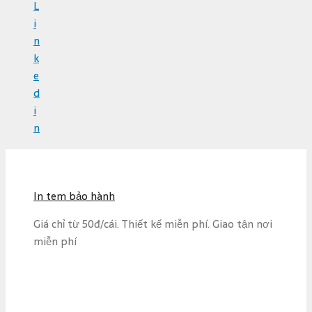
L
i
n
k
e
d
i
n
S
k
i
In tem bảo hành
p
t
Giá chỉ từ 50đ/cái. Thiết kế miễn phí. Giao tận nơi
o
miễn phí
c
o
n
t