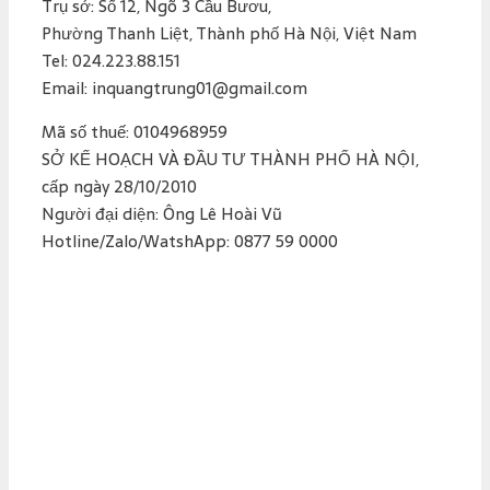
Trụ sở: Số 12, Ngõ 3 Cầu Bươu,
Phường Thanh Liệt, Thành phố Hà Nội, Việt Nam
Tel: 024.223.88.151
Email: inquangtrung01@gmail.com
Mã số thuế: 0104968959
SỞ KẾ HOẠCH VÀ ĐẦU TƯ THÀNH PHỐ HÀ NỘI,
cấp ngày 28/10/2010
Người đại diện: Ông Lê Hoài Vũ
Hotline/Zalo/WatshApp: 0877 59 0000