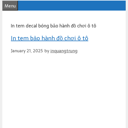
e
Menu
n
t
In tem decal bóng bảo hành đồ chơi ô tô
In tem bảo hành đồ chơi ô tô
January 21, 2025
by
inquangtrung