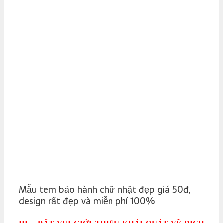
Mẫu tem bảo hành chữ nhật đẹp giá 50đ,
design rất đẹp và miễn phí 100%
III – RẤT VUI GIỚI THIỆU KHÁI QUÁT VỀ DỊCH