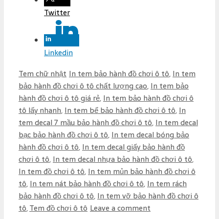
Twitter
Linkedin
C
T
Tem chữ nhật
In tem bảo hành đồ chơi ô tô
,
In tem
a
a
bảo hành đồ chơi ô tô chất lượng cao
,
In tem bảo
t
g
hành đồ chơi ô tô giá rẻ
,
In tem bảo hành đồ chơi ô
e
s
tô lấy nhanh
,
In tem bể bảo hành đồ chơi ô tô
,
In
g
tem decal 7 mầu bảo hành đồ chơi ô tô
,
In tem decal
o
bạc bảo hành đồ chơi ô tô
,
In tem decal bóng bảo
r
hành đồ chơi ô tô
,
In tem decal giấy bảo hành đồ
i
chơi ô tô
,
In tem decal nhựa bảo hành đồ chơi ô tô
,
e
In tem đồ chơi ô tô
,
In tem mủn bảo hành đồ chơi ô
s
tô
,
In tem nát bảo hành đồ chơi ô tô
,
In tem rách
bảo hành đồ chơi ô tô
,
In tem vỡ bảo hành đồ chơi ô
tô
,
Tem đồ chơi ô tô
Leave a comment