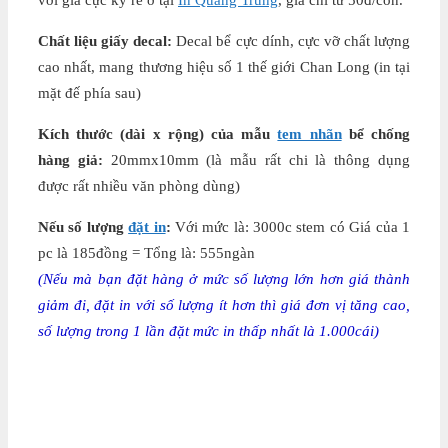
với giá cực kỳ rẻ ở tại
In Quang Trung
, giá chỉ từ 50đ/con.
Chất liệu giấy decal:
Decal bể cực dính, cực vỡ chất lượng
cao nhất, mang thương hiệu số 1 thế giới Chan Long (in tại
mặt đế phía sau)
Kích thước (dài x rộng) của mẫu
tem nhãn
bể chống
hàng giả:
20mmx10mm (là mẫu rất chi là thông dụng
được rất nhiều văn phòng dùng)
Nếu số lượng
đặt in
:
Với mức là: 3000c stem có Giá của 1
pc là 185đồng = Tổng là: 555ngàn
(Nếu mà bạn đặt hàng ở mức số lượng lớn hơn giá thành
giảm đi, đặt in với số lượng ít hơn thì giá đơn vị tăng cao,
số lượng trong 1 lần đặt mức in thấp nhất là 1.000cái)