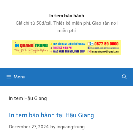
S
k
In tem bảo hành
i
p
Giá chỉ từ 50đ/cái. Thiết kế miễn phí. Giao tận nơi
t
miễn phí
o
c
o
n
t
e
Menu
n
t
In tem Hậu Giang
​In tem bảo hành tại Hậu Giang
December 27, 2024
by
inquangtrung