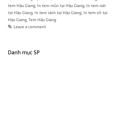
o
tem Hậu Giang
,
In tem mủn tại Hậu Giang
,
In tem nát
r
tại Hậu Giang
,
In tem rách tại Hậu Giang
,
In tem vỡ tại
i
Hậu Giang
,
Tem Hậu Giang
e
Leave a comment
s
Danh mục SP