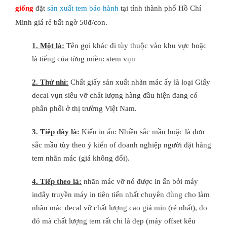
giống
đặt
sản xuất tem bảo hành
tại tỉnh thành phố Hồ Chí
Minh giá rẻ bất ngờ 50đ/con.
1. Một là:
Tên gọi khác đi tùy thuộc vào khu vực hoặc
là tiếng của từng miền: stem vụn
2. Thứ nhì:
Chất giấy sản xuất nhãn mác ấy là loại Giấy
decal vụn siêu vỡ chất lượng hàng đầu hiện đang có
phân phối ở thị trường Việt Nam.
3. Tiếp đây là:
Kiểu in ấn: Nhiều sắc mầu hoặc là đơn
sắc mầu tùy theo ý kiến of doanh nghiệp người đặt hàng
tem nhãn mác (giá không đổi).
4. Tiếp theo là:
nhãn mác vỡ nó được in ấn bởi máy
indây truyền máy in tiên tiến nhất chuyên dùng cho làm
nhãn mác decal vỡ chất lượng cao giá min (rẻ nhất), do
đó mà chất lượng tem rất chi là đẹp (máy offset kêu