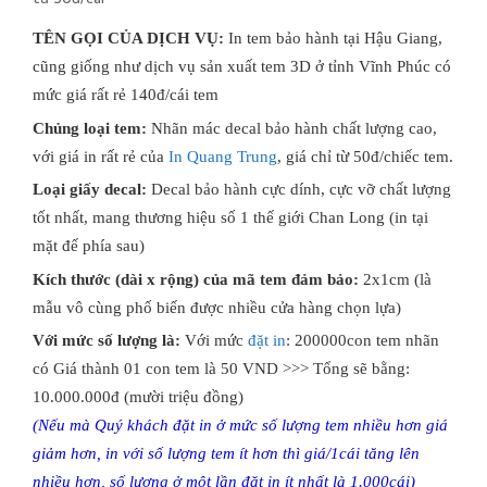
TÊN GỌI CỦA DỊCH VỤ:
​In tem bảo hành tại Hậu Giang,
cũng giống như dịch vụ sản xuất tem 3D ở tỉnh Vĩnh Phúc có
mức giá rất rẻ 140đ/cái tem
Chủng loại tem:
Nhãn mác decal bảo hành chất lượng cao,
với giá in rất rẻ của
In Quang Trung
, giá chỉ từ 50đ/chiếc tem.
Loại giấy decal:
Decal bảo hành cực dính, cực vỡ chất lượng
tốt nhất, mang thương hiệu số 1 thế giới Chan Long (in tại
mặt đế phía sau)
Kích thước (dài x rộng) của mã tem đảm bảo:
2x1cm (là
mẫu vô cùng phố biến được nhiều cửa hàng chọn lựa)
Với mức số lượng là:
Với mức
đặt in
: 200000con tem nhãn
có Giá thành 01 con tem là 50 VND >>> Tổng sẽ bằng:
10.000.000đ (mười triệu đồng)
(Nếu mà Quý khách đặt in ở mức số lượng tem nhiều hơn giá
giảm hơn, in với số lượng tem ít hơn thì giá/1cái tăng lên
nhiều hơn, số lượng ở một lần đặt in ít nhất là 1.000cái)