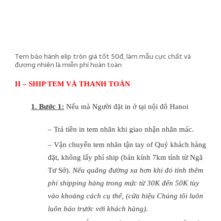
Tem bảo hành elip tròn giá tốt 50đ, làm mẫu cực chất và
đương nhiên là miễn phí hoàn toàn
II – SHIP TEM VÀ THANH TOÁN
1. Bước 1:
Nếu mà Người đặt in ở tại nội đô Hanoi
– Trả tiền in tem nhãn khi giao nhận nhãn mác.
– Vận chuyển tem nhãn tận tay of Quý khách hàng
đặt, không lấy phí ship (bán kính 7km tính từ Ngã
Tư Sở).
Nếu quãng đường xa hơn khi đó tính thêm
phí shipping hàng trong mức từ 30K đến 50K tùy
vào khoảng cách cụ thể, (cửa hiệu Chúng tôi luôn
luôn báo trước với khách hàng).