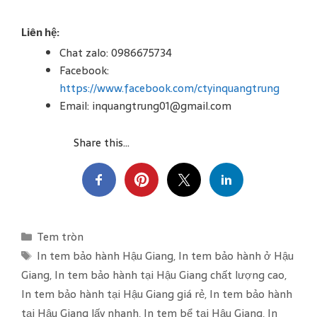
Liên hệ:
Chat zalo: 0986675734
Facebook:
https://www.facebook.com/ctyinquangtrung
Email: inquangtrung01@gmail.com
Share this...
C
Tem tròn
a
T
In tem bảo hành Hậu Giang
,
In tem bảo hành ở Hậu
t
a
Giang
,
In tem bảo hành tại Hậu Giang chất lượng cao
,
e
g
In tem bảo hành tại Hậu Giang giá rẻ
,
In tem bảo hành
g
s
tại Hậu Giang lấy nhanh
,
In tem bể tại Hậu Giang
,
In