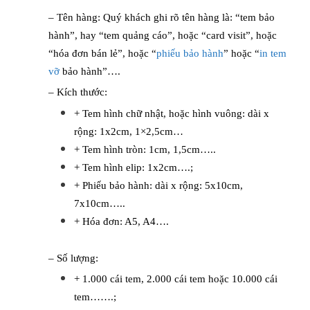
– Tên hàng: Quý khách ghi rõ tên hàng là: “tem bảo
hành”, hay “tem quảng cáo”, hoặc “card visit”, hoặc
“hóa đơn bán lẻ”, hoặc “
phiếu bảo hành
” hoặc “
in tem
vỡ
bảo hành”….
– Kích thước:
+ Tem hình chữ nhật, hoặc hình vuông: dài x
rộng: 1x2cm, 1×2,5cm…
+ Tem hình tròn: 1cm, 1,5cm…..
+ Tem hình elip: 1x2cm….;
+ Phiếu bảo hành: dài x rộng: 5x10cm,
7x10cm…..
+ Hóa đơn: A5, A4….
– Số lượng:
+ 1.000 cái tem, 2.000 cái tem hoặc 10.000 cái
tem…….;