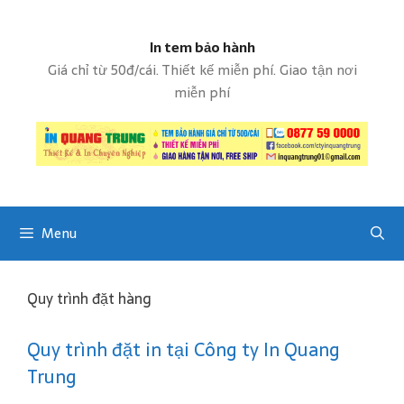
S
k
In tem bảo hành
i
p
Giá chỉ từ 50đ/cái. Thiết kế miễn phí. Giao tận nơi
t
miễn phí
o
c
o
n
t
e
Menu
n
t
Quy trình đặt hàng
Quy trình đặt in tại Công ty In Quang
Trung