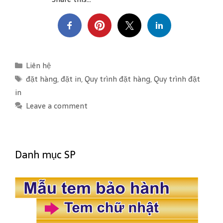
C
Liên hệ
a
T
đặt hàng
,
đặt in
,
Quy trình đặt hàng
,
Quy trình đặt
t
a
in
e
g
Leave a comment
g
s
o
r
i
Danh mục SP
e
s