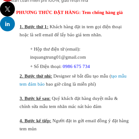
hoàn toàn miễn phí 100%, giao nhận nhà
I – PHƯƠNG THỨC ĐẶT HÀNG: Tem chống hàng giả
1. Bước thứ 1:
Khách hàng đặt in tem gọi điện thoại
hoặc là sell email để lấy báo giá tem nhãn.
+ Hộp thư điện tử (email):
inquangtrung01@gmail.com
+ Số Điện thoại:
0986 675 734
2. Bước thứ nhì:
Designer sẽ bắt đầu tạo mẫu (
tạo mẫu
tem đảm bảo
bao giờ cũng là miễn phí)
3. Bước kế sau:
Quý khách đặt hàng duyệt mẫu &
chỉnh sửa mẫu tem nhãn mác nát bảo đảm
4. Bước kế tiếp:
Người đặt in gửi email đồng ý đặt hàng
tem mủn