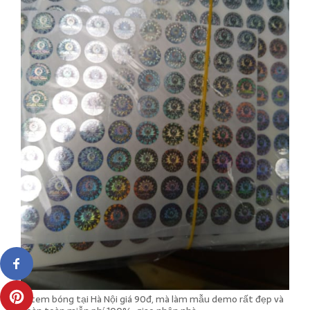
In tem bóng tại Hà Nội giá 90đ, mà làm mẫu demo rất đẹp và