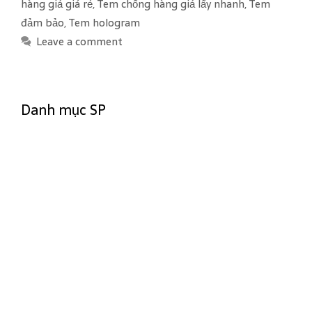
hàng giả giá rẻ
,
Tem chống hàng giả lấy nhanh
,
Tem
g
s
đảm bảo
,
Tem hologram
o
Leave a comment
r
i
e
s
Danh mục SP