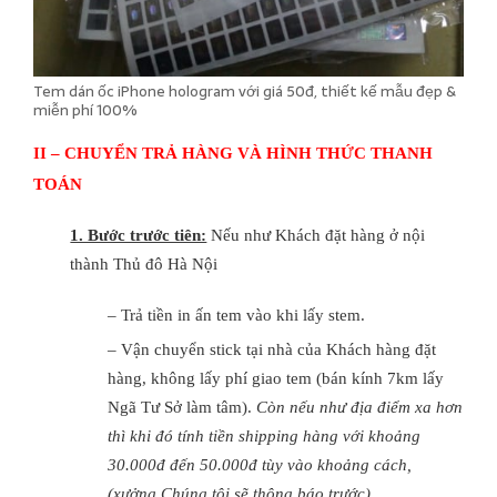
Tem dán ốc iPhone hologram với giá 50đ, thiết kế mẫu đẹp &
miễn phí 100%
II – CHUYỂN TRẢ HÀNG VÀ HÌNH THỨC THANH
TOÁN
1. Bước trước tiên:
Nếu như Khách đặt hàng ở nội
thành Thủ đô Hà Nội
– Trả tiền in ấn tem vào khi lấy stem.
– Vận chuyển stick tại nhà của Khách hàng đặt
hàng, không lấy phí giao tem (bán kính 7km lấy
Ngã Tư Sở làm tâm).
Còn nếu như địa điểm xa hơn
thì khi đó tính tiền shipping hàng với khoảng
30.000đ đến 50.000đ tùy vào khoảng cách,
(xưởng Chúng tôi sẽ thông báo trước).