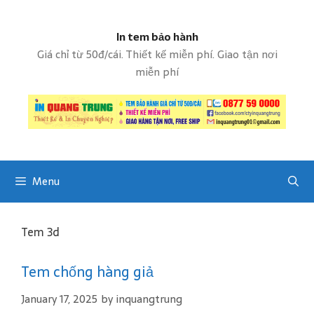
S
k
In tem bảo hành
i
p
Giá chỉ từ 50đ/cái. Thiết kế miễn phí. Giao tận nơi
t
miễn phí
o
c
o
n
t
e
Menu
n
t
Tem 3d
Tem chống hàng giả
January 17, 2025
by
inquangtrung