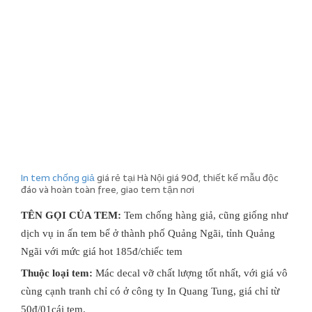
In tem chống giả
giá rẻ tại Hà Nội giá 90đ, thiết kế mẫu độc
đáo và hoàn toàn free, giao tem tận nơi
TÊN GỌI CỦA TEM:
Tem chống hàng giả, cũng giống như
dịch vụ in ấn tem bể ở thành phố Quảng Ngãi, tỉnh Quảng
Ngãi với mức giá hot 185đ/chiếc tem
Thuộc loại tem:
Mác decal vỡ chất lượng tốt nhất, với giá vô
cùng cạnh tranh chỉ có ở công ty In Quang Tung, giá chỉ từ
50đ/01cái tem.