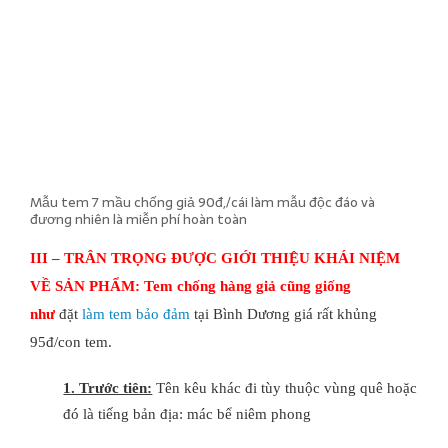
Mẫu tem 7 mầu chống giả 90đ,/cái làm mẫu độc đáo và
đương nhiên là miễn phí hoàn toàn
III – TRÂN TRỌNG ĐƯỢC GIỚI THIỆU KHÁI NIỆM
VỀ SẢN PHẨM:
Tem chống hàng giả cũng giống
như
đặt
làm tem bảo đảm
tại Bình Dương giá rất khủng
95đ/con tem.
1. Trước tiên:
Tên kêu khác đi tùy thuộc vùng quê hoặc
đó là tiếng bản địa: mác bể niêm phong