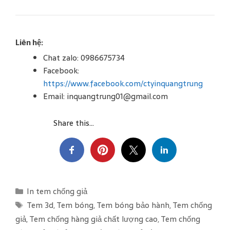
Liên hệ:
Chat zalo: 0986675734
Facebook:
https://www.facebook.com/ctyinquangtrung
Email: inquangtrung01@gmail.com
Share this...
C
In tem chống giả
a
T
Tem 3d
,
Tem bóng
,
Tem bóng bảo hành
,
Tem chống
t
a
giả
,
Tem chống hàng giả chất lượng cao
,
Tem chống
e
g