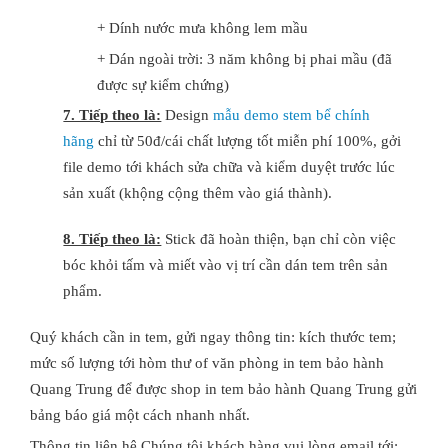
+ Dính nước mưa không lem mầu
+ Dán ngoài trời: 3 năm không bị phai mầu (đã
được sự kiểm chứng)
7. Tiếp theo là:
Design
mẫu demo stem bể chính
hãng
chỉ từ 50đ/cái chất lượng tốt miễn phí 100%, gởi
file demo tới khách sửa chữa và kiểm duyệt trước lúc
sản xuất (khộng cộng thêm vào giá thành).
8. Tiếp theo là:
Stick đã hoàn thiện, bạn chỉ còn việc
bóc khỏi tấm và miết vào vị trí cần dán tem trên sản
phẩm.
Quý khách cần in tem, gửi ngay thông tin: kích thước tem;
mức số lượng tới hòm thư of văn phòng in tem bảo hành
Quang Trung để được shop in tem bảo hành Quang Trung gửi
bảng báo giá một cách nhanh nhất.
Thông tin liên hệ Chúng tôi khách hàng vui lòng email tới: