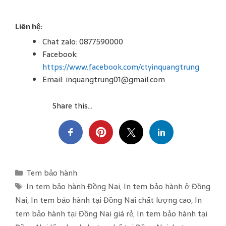
Liên hệ:
Chat zalo: 0877590000
Facebook:
https://www.facebook.com/ctyinquangtrung
Email: inquangtrung01@gmail.com
Share this...
C
Tem bảo hành
a
T
In tem bảo hành Đồng Nai
,
In tem bảo hành ở Đồng
t
a
Nai
,
In tem bảo hành tại Đồng Nai chất lượng cao
,
In
e
g
tem bảo hành tại Đồng Nai giá rẻ
,
In tem bảo hành tại
g
s