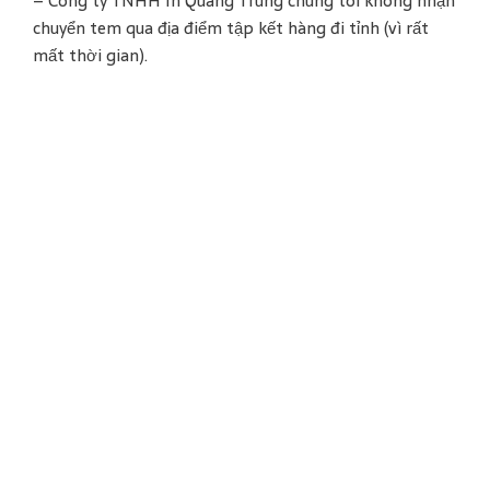
– Công ty TNHH In Quang Trung chúng tôi không nhận
chuyển tem qua địa điểm tập kết hàng đi tỉnh (vì rất
mất thời gian).