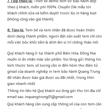
7. Tiếp theo là:
Thiết kế demo tem vỡ bảo hành đẹp
theo ý khách, miễn phí 100%. Chuyển file mẫu tới
khách chỉnh sửa và kiểm duyệt trước lúc in hàng loạt
(khộng cộng vào giá thành).
8. Tám là:
Tem bể và tem nhãn đã được hoàn thiện
dưới dạng thành phẩm, người đặt sản xuất tem chỉ còn
mỗi việc bóc khỏi tấm & dính lên vị trí chống tháo mở.
Quý khách hàng ở tại thành phố Biên Hòa, Đồng Nai
muốn in ấn nhãn mác sản phẩm. Vui lòng gửi thông tin:
kích thước tem; số lượng cần in đến hòm thư điện tử
gmail của doanh nghiệp in tem bảo hành Quang Trung
để nhận được báo giá được ưu đãi nhất, trong thời
gian nhanh nhất.
Thông tin liên hệ Quý khách vui lòng gửi thư tới địa chỉ
email sau: inquangtrung01@gmail.com
Quý khách hàng cần cung cấp thông số của con tem cần