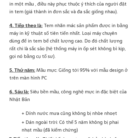
in một mầu , điều này phục thuộc ý thích của người đặt
in tem (giá thành in đơn sắc và đa sắc giống nhau).
4. Tiếp theo là:
Tem nhãn mác sản phẩm được in bằng
máy in kỹ thuật số tiên tiến nhất. Loại máy chuyên
dùng để in tem bể chất lượng cao. Do đó chất lượng
rất chi là sắc sảo (hệ thống máy in ốp sét không bì kịp,
gọi nó bằng cụ tổ sư).
5. Thứ năm:
Mầu mực: Giống tới 95% với mẫu design ở
trên màn hình PC
6. Sáu là:
Siêu bền mầu, công nghệ mực in đặc biệt của
Nhật Bản
+ Dính nước mưa cũng không bị nhòe nhoẹt
+ Dán ngoài trời: Có thể 5 năm không bị phai
nhạt mầu (đã kiểm chứng)