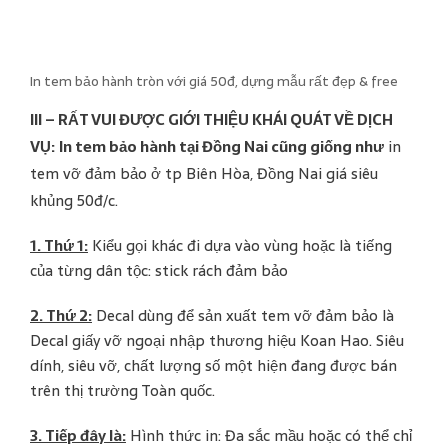
In tem bảo hành tròn với giá 50đ, dựng mẫu rất đẹp & free
III – RẤT VUI ĐƯỢC GIỚI THIỆU KHÁI QUÁT VỀ DỊCH
VỤ:
In tem bảo hành tại Đồng Nai cũng giống như
in
tem vỡ đảm bảo ở tp Biên Hòa, Đồng Nai giá siêu
khủng 50đ/c.
1. Thứ 1:
Kiểu gọi khác đi dựa vào vùng hoặc là tiếng
của từng dân tộc: stick rách đảm bảo
2. Thứ 2:
Decal dùng để sản xuất tem vỡ đảm bảo là
Decal giấy vỡ ngoại nhập thương hiệu Koan Hao. Siêu
dính, siêu vỡ, chất lượng số một hiện đang được bán
trên thị trường Toàn quốc.
3. Tiếp đây là:
Hình thức in: Đa sắc mầu hoặc có thể chỉ