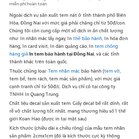
miễn phí hoàn toàn
Ngoài dịch vụ sản xuất tem nát ở tỉnh thành phố Biên
Hòa, Đồng Nai với mức giá phải chăng chỉ từ 50đ/con.
Chúng tôi còn cung cấp một số dịch in ấn chất lượng
như: In nhãn mác lấy ngay, In
thẻ bảo hành
, In hóa đơn
hàng, In card visit, In dán quảng cáo, In
tem chống
hàng giả
In tem bảo hành tại Đồng Nai
, và các tỉnh
thành khác trên toàn quốc.
Thuộc chủng loại:
Tem nhãn mác
bảo hành (
tem vỡ
,
tem bể, tem rách, tem mác sản phẩm), với mức giá
cạnh tranh chỉ từ 50đ/c. Dịch vụ chỉ có tại công ty
TNHH In Quang Trung.
Chất liệu decal sản xuất tem: Giấy decal bể rất dính, rất
rễ vỡ chất lượng tốt nhất, mang thương hiệu số 1 thế
giới Koan Hao (được in tại mặt sau)
Kích thước (chiều dài x chiều rộng) của mẫu tem nhãn
sản phẩm: 2cmx1cm (đó là kích thước cực kỳ thông