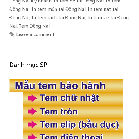
Đồng Nai lấy nhanh
,
In tem bể tại Đồng Nai
,
In tem
o
Đồng Nai
,
In tem mủn tại Đồng Nai
,
In tem nát tại
r
Đồng Nai
,
In tem rách tại Đồng Nai
,
In tem vỡ tại Đồng
i
Nai
,
Tem Đồng Nai
e
Leave a comment
s
Danh mục SP