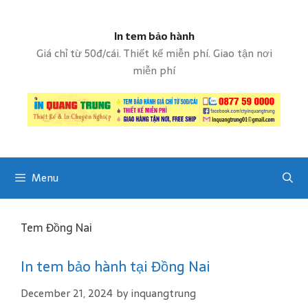
S
k
In tem bảo hành
i
p
Giá chỉ từ 50đ/cái. Thiết kế miễn phí. Giao tận nơi
t
miễn phí
o
c
o
n
t
e
Menu
n
t
Tem Đồng Nai
In tem bảo hành tại Đồng Nai
December 21, 2024
by
inquangtrung