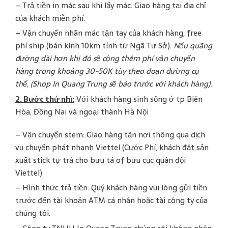
– Trả tiền in mác sau khi lấy mác. Giao hàng tại địa chỉ
của khách miễn phí.
– Vận chuyển nhãn mác tận tay của khách hàng, free
phí ship (bán kính 10km tính từ Ngã Tư Sở).
Nếu quãng
đường dài hơn khi đó sẽ cộng thêm phí vận chuyển
hàng trong khoảng 30-50K tùy theo đoạn đường cụ
thể, (Shop In Quang Trung sẽ báo trước với khách hàng).
2. Bước thứ nhì:
Với khách hàng sinh sống ở tp Biên
Hòa, Đồng Nai và ngoại thành Hà Nội
– Vận chuyển stem: Giao hàng tận nơi thông qua dịch
vụ chuyển phát nhanh Viettel (Cước Phí, khách đặt sản
xuất stick tự trả cho bưu tá of bưu cục quân đội
Viettel)
– Hình thức trả tiền: Quý khách hàng vui lòng gửi tiền
trước đến tài khoản ATM cá nhân hoặc tài công ty của
chúng tôi.