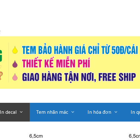
í
In decal
Tem nhãn mác
In hóa đơn
In q