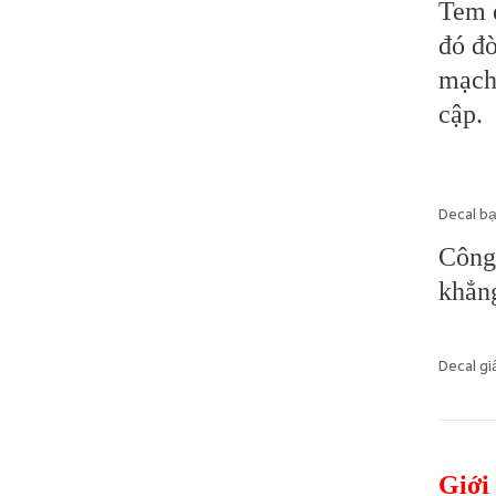
Tem d
đó đò
mạch,
cập.
Decal bạ
Công
khẳn
Decal gi
Giới