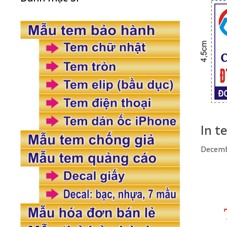
In t
Decemb