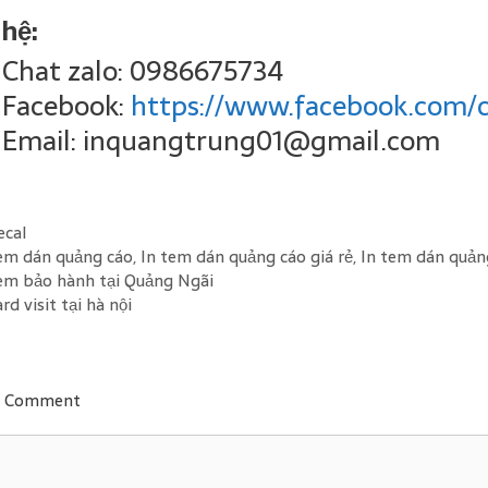
 hệ:
Chat zalo: 0986675734
Facebook:
https://www.facebook.com/
Email: inquangtrung01@gmail.com
gories
ecal
s
tem dán quảng cáo
,
In tem dán quảng cáo giá rẻ
,
In tem dán quản
tem bảo hành tại Quảng Ngãi
ard visit tại hà nội
a Comment
ent