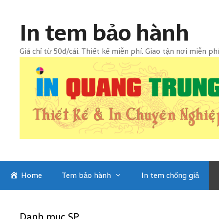
Skip
to
In tem bảo hành
content
Giá chỉ từ 50đ/cái. Thiết kế miễn phí. Giao tận nơi miễn ph
Home
Tem bảo hành
In tem chống giả
Danh mục SP