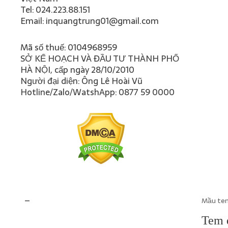
Tel: 024.223.88.151
Email: inquangtrung01@gmail.com
Mã số thuế: 0104968959
SỞ KẾ HOẠCH VÀ ĐẦU TƯ THÀNH PHỐ
HÀ NỘI, cấp ngày 28/10/2010
Người đại diện: Ông Lê Hoài Vũ
Hotline/Zalo/WatshApp: 0877 59 0000
–
Mầu tem
Tem d