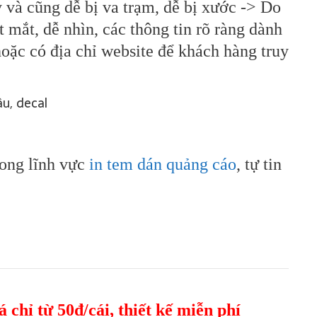
 và cũng dễ bị va trạm, dễ bị xước -> Do
 mắt, dễ nhìn, các thông tin rõ ràng dành
hoặc có địa chỉ website để khách hàng truy
ong lĩnh vực
in tem dán quảng cáo
, tự tin
iá chỉ từ 50đ/cái, thiết kế miễn phí