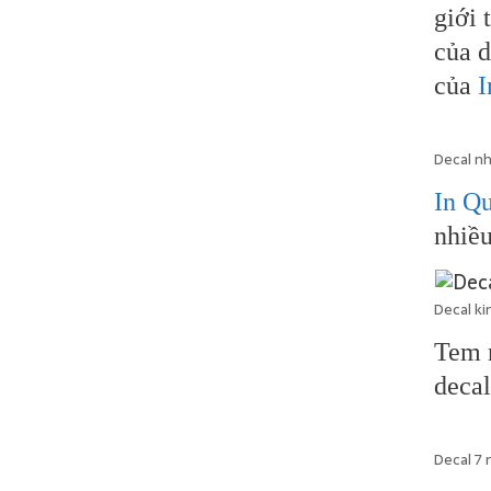
giới 
của d
của
I
Decal nh
In Q
nhiề
Decal ki
Tem n
decal
Decal 7 