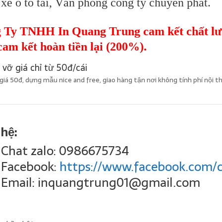
xe ô tô tải, Văn phòng công ty chuyển phát.
 Ty TNHH In Quang Trung cam kết chất lượn
cam kết hoàn tiền lại (200%).
iá 50đ, dựng mẫu nice and free, giao hàng tận nơi không tính phí nội t
 hệ:
Chat zalo: 0986675734
Facebook:
https://www.facebook.com/
Email: inquangtrung01@gmail.com