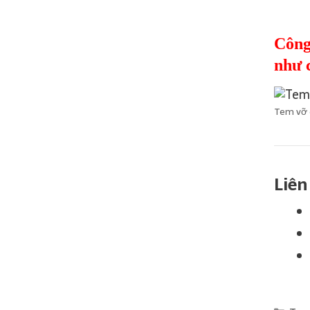
Công
như 
Tem vỡ g
Liên