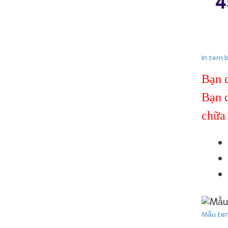
In tem 
Bạn c
Bạn 
chữa
Mẫu te