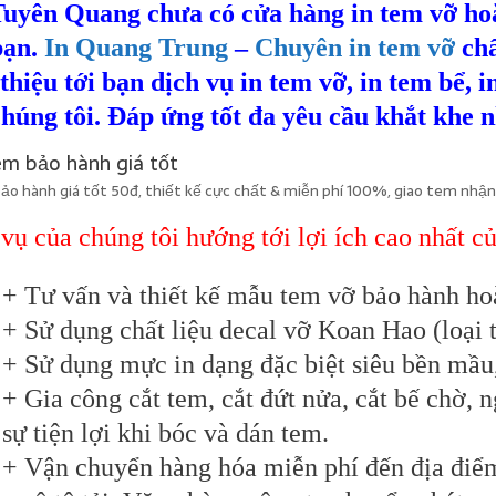
Tuyên Quang chưa có cửa hàng in tem vỡ ho
bạn.
In Quang Trung
–
Chuyên in tem vỡ
chấ
thiệu tới bạn dịch vụ in tem vỡ, in tem bể, 
húng tôi. Đáp ứng tốt đa yêu cầu khắt khe n
ảo hành giá tốt 50đ, thiết kế cực chất & miễn phí 100%, giao tem nhận
vụ của chúng tôi hướng tới lợi ích cao nhất c
+ Tư vấn và thiết kế mẫu tem vỡ bảo hành ho
+ Sử dụng chất liệu decal vỡ Koan Hao (loại tố
+ Sử dụng mực in dạng đặc biệt siêu bền mầ
+ Gia công cắt tem, cắt đứt nửa, cắt bế chờ, ng
sự tiện lợi khi bóc và dán tem.
+ Vận chuyển hàng hóa miễn phí đến địa điểm