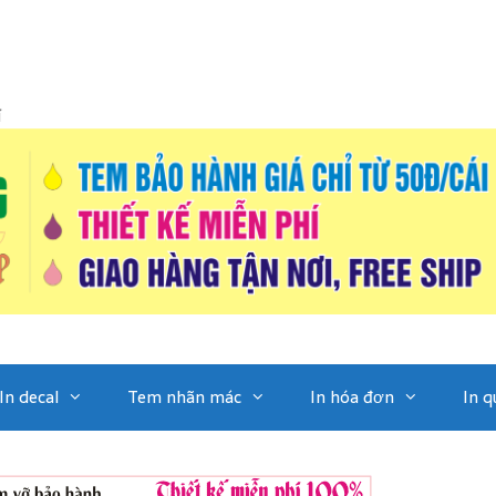
í
In decal
Tem nhãn mác
In hóa đơn
In q