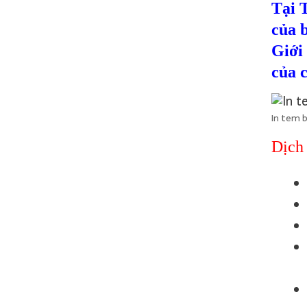
Tại 
của 
Giới 
của c
In tem b
Dịch 