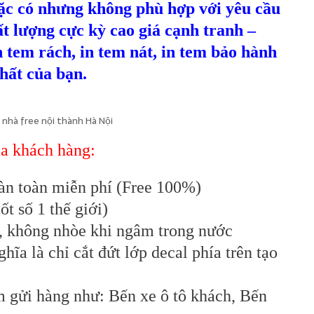
ặc có nhưng không phù hợp với yêu cầu
t lượng cực kỳ cao giá cạnh tranh –
in tem rách, in tem nát, in tem bảo hành
hất của bạn.
 nhà free nội thành Hà Nội
ủa khách hàng:
àn toàn miễn phí (Free 100%)
t số 1 thế giới)
u, không nhòe khi ngâm trong nước
hĩa là chỉ cắt đứt lớp decal phía trên tạo
 gửi hàng như: Bến xe ô tô khách, Bến