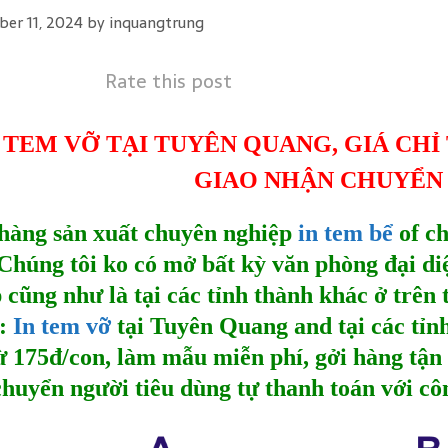
er 11, 2024
by
inquangtrung
Rate this post
 TEM VỠ TẠI TUYÊN QUANG, GIÁ CHỈ 
GIAO NHẬN CHUYỂN
hàng sản xuất chuyên nghiệp
in tem bể
of ch
 Chúng tôi ko có mở bất kỳ văn phòng đại d
 cũng như là tại các tỉnh thành khác ở trên
:
In tem vỡ
tại Tuyên Quang
and tại các tỉn
ừ 175đ/con, làm mẫu miễn phí, gởi hàng tận 
chuyển người tiêu dùng tự thanh toán với cô