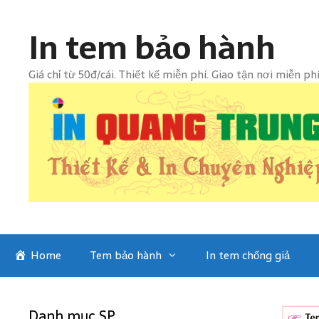
Skip
to
In tem bảo hành
content
Giá chỉ từ 50đ/cái. Thiết kế miễn phí. Giao tận nơi miễn ph
Home
Tem bảo hành
In tem chống giả
Danh mục SP