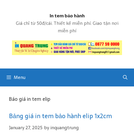
S
k
In tem bảo hành
i
p
Giá chỉ từ 50đ/cái. Thiết kế miễn phí. Giao tận nơi
t
miễn phí
o
c
o
n
t
e
Menu
n
t
Báo giá in tem elip
Bảng giá in tem bảo hành elip 1x2cm
January 27, 2025
by
inquangtrung