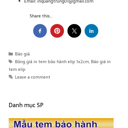
Email: inquangtrung01@gmail.com
Share this...
C
Báo giá
a
T
Bảng giá in tem bảo hành elip 1x2cm
,
Báo giá in
t
a
tem elip
e
g
Leave a comment
g
s
o
r
i
Danh mục SP
e
s