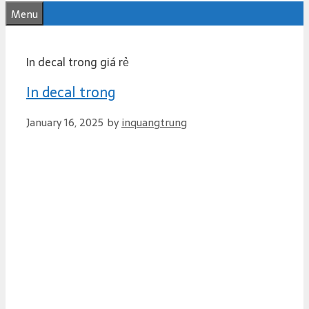
e
Menu
n
t
In decal trong giá rẻ
In decal trong
January 16, 2025
by
inquangtrung