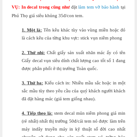
VỤ:
In decal trong cũng như
đặt
làm tem vỡ bảo hành
tại
Phú Thọ giá siêu khủng 35đ/con tem.
1. Một là:
Tên kêu khác tùy vào vùng miền hoặc đó
là cách kêu của từng khu vực: stick vụn niêm phong
2. Thứ nhì:
Chất giấy sản xuất nhãn mác ấy có tên
Giấy decal vụn siêu dính chất lượng cao tốt số 1 đang
được phân phối ở thị trường Toàn quốc.
3. Thứ ba:
Kiểu cách in: Nhiều mầu sắc hoặc in một
sắc mầu tùy theo yêu cầu của quý khách người khách
đã đặt hàng mác (giá tem giống nhau).
4. Tiếp theo là:
stem decal mủn niêm phong giá min
(rẻ nhất) nhất thị trường 50đ/cái tem nó được làm trên
máy indây truyền máy in kỹ thuật số đời cao nhất