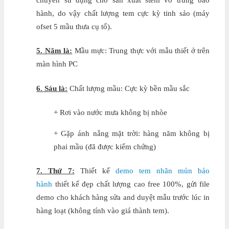
chuyên sử dụng cho sản xuất stem vỏ trứng bảo
hành, do vậy chất lượng tem cực kỳ tinh sảo (máy
ofset 5 mầu thưa cụ tổ).
5. Năm là:
Mầu mực: Trung thực với mẫu thiết ở trên
màn hình PC
6. Sáu là:
Chất lượng mầu: Cực kỳ bền mầu sắc
+ Rơi vào nước mưa không bị nhòe
+ Gặp ánh nắng mặt trời: hàng năm không bị
phai mầu (đã được kiểm chứng)
7. Thứ 7:
Thiết kế
demo tem nhãn mủn bảo
hành
thiết kế đẹp chất lượng cao free 100%, gửi file
demo cho khách hàng sửa and duyệt mẫu trước lúc in
hàng loạt (không tính vào giá thành tem).