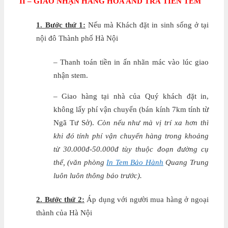
II – GIAO NHẬN HÀNG HÓA AND TRẢ TIỀN TEM
1. Bước thứ 1:
Nếu mà Khách đặt in sinh sống ở tại
nội đô Thành phố Hà Nội
– Thanh toán tiền in ấn nhãn mác vào lúc giao
nhận stem.
– Giao hàng tại nhà của Quý khách đặt in,
không lấy phí vận chuyển (bán kính 7km tính từ
Ngã Tư Sở).
Còn nếu như mà vị trí xa hơn thì
khi đó tính phí vận chuyển hàng trong khoảng
từ 30.000đ-50.000đ tùy thuộc đoạn đường cụ
thể, (văn phòng
In Tem Bảo Hành
Quang Trung
luôn luôn thông báo trước).
2. Bước thứ 2:
Áp dụng với người mua hàng ở ngoại
thành của Hà Nội