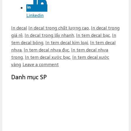
Linkedin
C
T
In decal
In decal trong chất lượng cao
,
In decal trong
a
a
giá rẻ
,
In decal trong lấy nhanh
,
In tem decal bạc
,
In
t
g
tem decal bóng
,
In tem decal kim loại
,
In tem decal
e
s
nhựa
,
In tem decal nhựa đục
,
In tem decal nhựa
g
trong
,
In tem decal xước bạc
,
In tem decal xước
o
vàng
Leave a comment
r
Danh mục SP
i
e
s