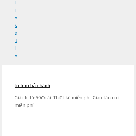
L
i
n
k
e
d
i
n
S
k
i
In tem bảo hành
p
t
Giá chỉ từ 50đ/cái. Thiết kế miễn phí. Giao tận nơi
o
miễn phí
c
o
n
t