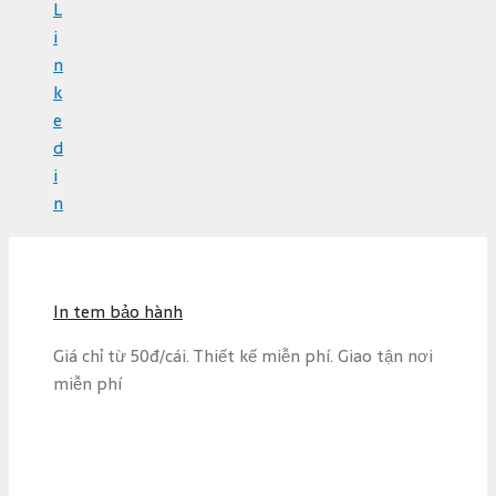
L
i
n
k
e
d
i
n
S
k
i
In tem bảo hành
p
t
Giá chỉ từ 50đ/cái. Thiết kế miễn phí. Giao tận nơi
o
miễn phí
c
o
n
t