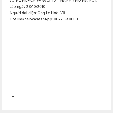
SỞ KẾ HOẠCH VÀ ĐẦU TƯ THÀNH PHỐ HÀ NỘI,
cấp ngày 28/10/2010
Người đại diện: Ông Lê Hoài Vũ
Hotline/Zalo/WatshApp: 0877 59 0000
–