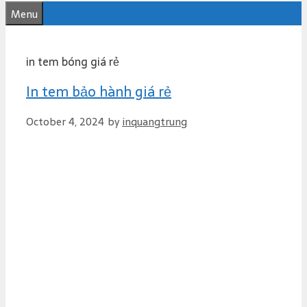
e
Menu
n
t
in tem bóng giá rẻ
In tem bảo hành giá rẻ
October 4, 2024
by
inquangtrung