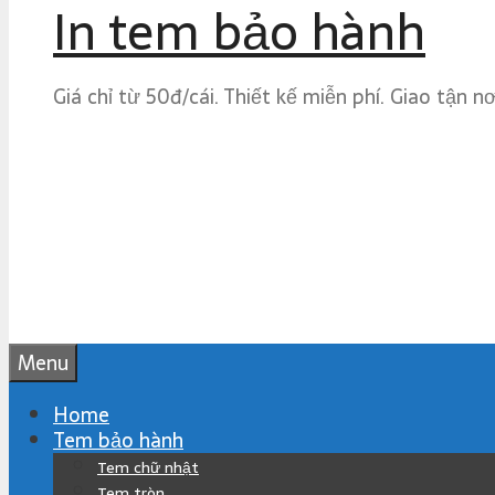
In tem bảo hành
Giá chỉ từ 50đ/cái. Thiết kế miễn phí. Giao tận n
Menu
Home
Tem bảo hành
Tem chữ nhật
Tem tròn