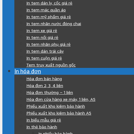
In tem dán ly, cốc giá rẻ
In tem mác quần áo
In tem mỹ phẩm giá rẻ
In tem nhãn nước đóng chai
In tem xe giá rẻ
In tem nổi giá rẻ
In tem nhãn phụ giá rẻ
In tem dán trái cây
In tem cuộn giá rẻ
Tem truy xuất nguồn gốc
In hóa đơn
Hóa đơn bán hàng
Hóa đơn 2, 3, 4 liên
Hóa đơn thường – 1 liên
Hóa đơn cửa hàng xe máy, 1 liên, A5
Phiếu xuất kho kiêm bảo hành
Phiếu xuất kho kiêm bảo hành A5
In biểu mẫu giá rẻ
In thẻ bảo hành
In phiếu bảo hành