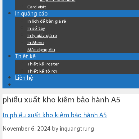
Card visit
In quảng cáo
In lịch để bàn giá rẻ
In sổ tay
In ly giấy giá rẻ
In Menu
Mặt dựng Alu
Thiết kế
Thiết kế Poster
Thiết kế tờ rơi
Liên hệ
phiếu xuất kho kiêm bảo hành A5
In phiếu xuất kho kiêm bảo hành A5
November 6, 2024
by
inquangtrung