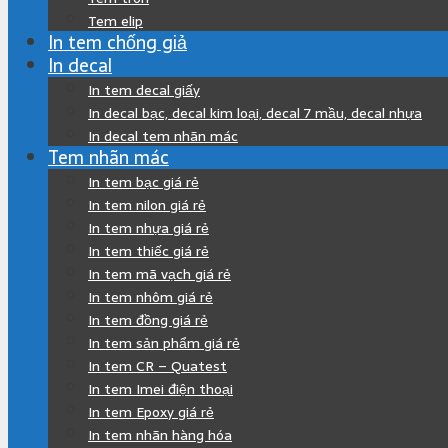
Tem elip
In tem chống giả
In decal
In tem decal giấy
In decal bạc, decal kim loại, decal 7 mầu, decal nhựa
In decal tem nhãn mác
Tem nhãn mác
In tem bạc giá rẻ
In tem nilon giá rẻ
In tem nhựa giá rẻ
In tem thiếc giá rẻ
In tem mã vạch giá rẻ
In tem nhôm giá rẻ
In tem đồng giá rẻ
In tem sản phẩm giá rẻ
In tem CR – Quatest
In tem Imei điện thoại
In tem Epoxy giá rẻ
In tem nhãn hàng hóa