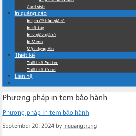
Card visit
In quảng cáo
In lịch để bàn giá rẻ
In sổ tay
In ly giấy giá rẻ
In Menu
Mặt dựng Alu
Thiết kế
Thiết kế Poster
Thiết kế tờ rơi
Liên hệ
Phương pháp in tem bảo hành
Phương pháp in tem bảo hành
September 20, 2024
by
inquangtrung