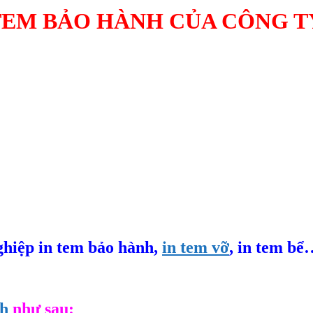
TEM BẢO HÀNH CỦA CÔNG T
hiệp in tem bảo hành,
in tem vỡ
, in tem bể
nh
như sau: