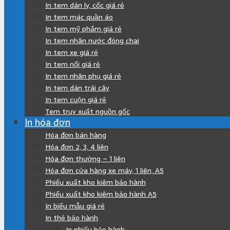
In tem dán ly, cốc giá rẻ
In tem mác quần áo
In tem mỹ phẩm giá rẻ
In tem nhãn nước đóng chai
In tem xe giá rẻ
In tem nổi giá rẻ
In tem nhãn phụ giá rẻ
In tem dán trái cây
In tem cuộn giá rẻ
Tem truy xuất nguồn gốc
In hóa đơn
Hóa đơn bán hàng
Hóa đơn 2, 3, 4 liên
Hóa đơn thường – 1 liên
Hóa đơn cửa hàng xe máy, 1 liên, A5
Phiếu xuất kho kiêm bảo hành
Phiếu xuất kho kiêm bảo hành A5
In biểu mẫu giá rẻ
In thẻ bảo hành
In phiếu bảo hành