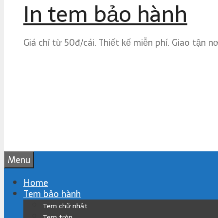
In tem bảo hành
Giá chỉ từ 50đ/cái. Thiết kế miễn phí. Giao tận n
Menu
Home
Tem bảo hành
Tem chữ nhật
Tem tròn