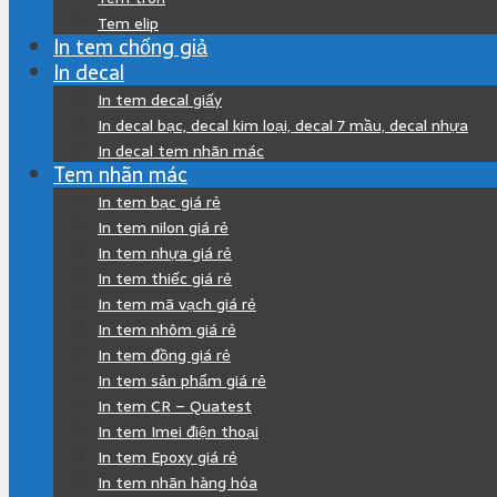
Tem elip
In tem chống giả
In decal
In tem decal giấy
In decal bạc, decal kim loại, decal 7 mầu, decal nhựa
In decal tem nhãn mác
Tem nhãn mác
In tem bạc giá rẻ
In tem nilon giá rẻ
In tem nhựa giá rẻ
In tem thiếc giá rẻ
In tem mã vạch giá rẻ
In tem nhôm giá rẻ
In tem đồng giá rẻ
In tem sản phẩm giá rẻ
In tem CR – Quatest
In tem Imei điện thoại
In tem Epoxy giá rẻ
In tem nhãn hàng hóa