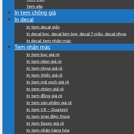
Tem elip
In tem chống giả
In decal
In tem decal giấy
In decal bạc, decal kim loại, decal 7 mầu, decal nhựa
In decal tem nhãn mác
Tem nhãn mác
In tem bạc giá rẻ
In tem nilon giá rẻ
In tem nhựa giá rẻ
In tem thiếc giá rẻ
In tem mã vạch giá rẻ
In tem nhôm giá rẻ
In tem đồng giá rẻ
In tem sản phẩm giá rẻ
In tem CR – Quatest
In tem Imei điện thoại
In tem Epoxy giá rẻ
In tem nhãn hàng hóa