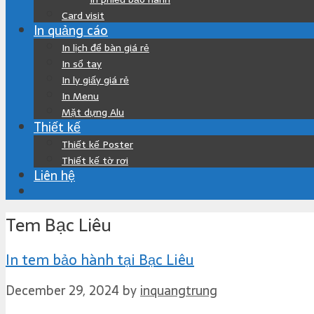
Card visit
In quảng cáo
In lịch để bàn giá rẻ
In sổ tay
In ly giấy giá rẻ
In Menu
Mặt dựng Alu
Thiết kế
Thiết kế Poster
Thiết kế tờ rơi
Liên hệ
Tem Bạc Liêu
In tem bảo hành tại Bạc Liêu
December 29, 2024
by
inquangtrung