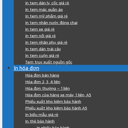
In tem dán ly, cốc giá rẻ
In tem mác quần áo
In tem mỹ phẩm giá rẻ
In tem nhãn nước đóng chai
In tem xe giá rẻ
In tem nổi giá rẻ
In tem nhãn phụ giá rẻ
In tem dán trái cây
In tem cuộn giá rẻ
Tem truy xuất nguồn gốc
In hóa đơn
Hóa đơn bán hàng
Hóa đơn 2, 3, 4 liên
Hóa đơn thường – 1 liên
Hóa đơn cửa hàng xe máy, 1 liên, A5
Phiếu xuất kho kiêm bảo hành
Phiếu xuất kho kiêm bảo hành A5
In biểu mẫu giá rẻ
In thẻ bảo hành
In phiếu bảo hành