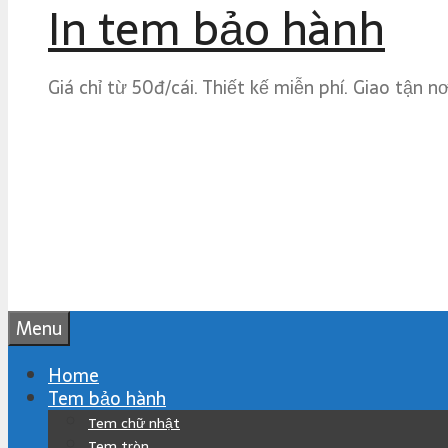
In tem bảo hành
Giá chỉ từ 50đ/cái. Thiết kế miễn phí. Giao tận n
Menu
Home
Tem bảo hành
Tem chữ nhật
Tem tròn