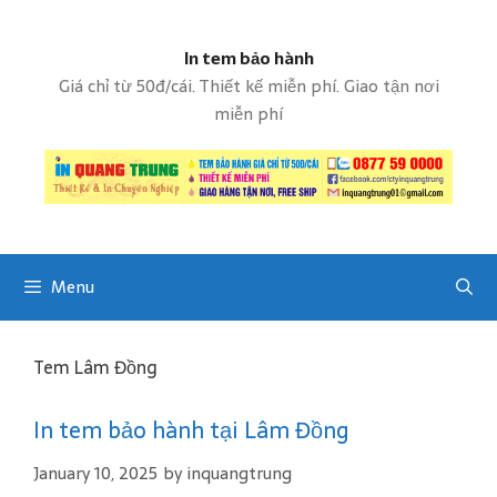
S
k
In tem bảo hành
i
p
Giá chỉ từ 50đ/cái. Thiết kế miễn phí. Giao tận nơi
t
miễn phí
o
c
o
n
t
e
Menu
n
t
Tem Lâm Đồng
In tem bảo hành tại Lâm Đồng
January 10, 2025
by
inquangtrung