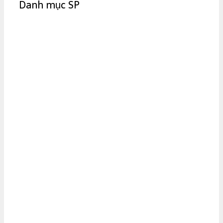
Danh mục SP
i
e
s