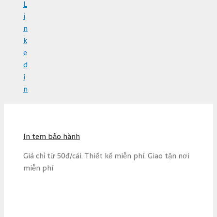
L
i
n
k
e
d
i
n
S
k
i
In tem bảo hành
p
t
Giá chỉ từ 50đ/cái. Thiết kế miễn phí. Giao tận nơi
o
miễn phí
c
o
n
t