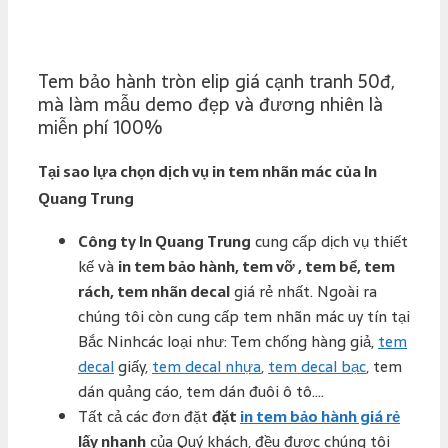
Tem bảo hành tròn elip giá cạnh tranh 50đ,
mà làm mẫu demo đẹp và đương nhiên là
miễn phí 100%
Tại sao lựa chọn dịch vụ in tem nhãn mác của In
Quang Trung
Công ty In Quang Trung
cung cấp dịch vụ thiết
kế và
in tem bảo hành, tem vỡ , tem bể, tem
rách, tem nhãn decal
giá rẻ nhất. Ngoài ra
chúng tôi còn cung cấp tem nhãn mác uy tín tại
Bắc Ninhcác loại như: Tem chống hàng giả,
tem
decal
giấy,
tem decal nhựa
,
tem decal bạc
, tem
dán quảng cáo, tem dán đuôi ô tô….
Tất cả các đơn đặt
đặt
in tem bảo hành giá rẻ
lấy nhanh
của Quý khách, đều được chúng tôi