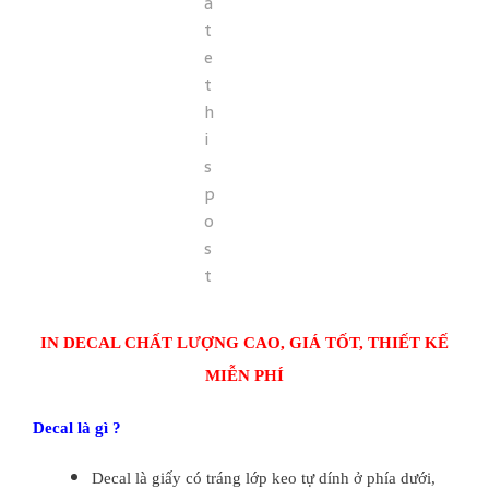
a
t
e
t
h
i
s
p
o
s
t
IN DECAL CHẤT LƯỢNG CAO, GIÁ TỐT, THIẾT KẾ
MIỄN PHÍ
Decal là gì ?
Decal là giấy có tráng lớp keo tự dính ở phía dưới,