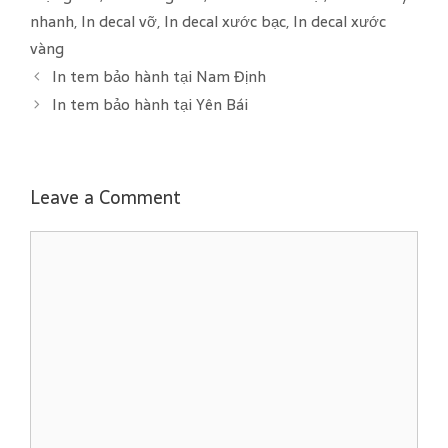
e
g
nhanh
,
In decal vỡ
,
In decal xước bạc
,
In decal xước
g
s
vàng
o
In tem bảo hành tại Nam Định
r
In tem bảo hành tại Yên Bái
i
e
s
Leave a Comment
C
o
m
m
e
n
t