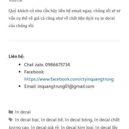
Quý khách có nhu cầu hãy liên hệ email ngay, chúng tôi sẽ tư
vấn cụ thể về giá cả cũng như về chất liệu dịch vụ in decal
của chúng tôi.
Liên hệ:
Chat zalo: 0986675734
Facebook:
https://www.facebook.com/ctyinquangtrung
Email: inquangtrung01@gmail.com
C
In decal
a
T
In decal bạc
,
In decal bể
,
In decal bóng
,
In decal chất
t
a
lượng cao
,
In decal giá rẻ
,
In decal kim loại
,
In decal lấy