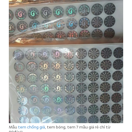
Mẫu
tem chống giả
, tem bóng, tem 7 mầu giá rẻ chỉ từ
90đ/cái