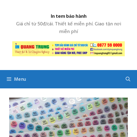
S
k
In tem bảo hành
i
p
Giá chỉ từ 50đ/cái. Thiết kế miễn phí. Giao tận nơi
t
miễn phí
o
c
o
n
t
e
Menu
n
t