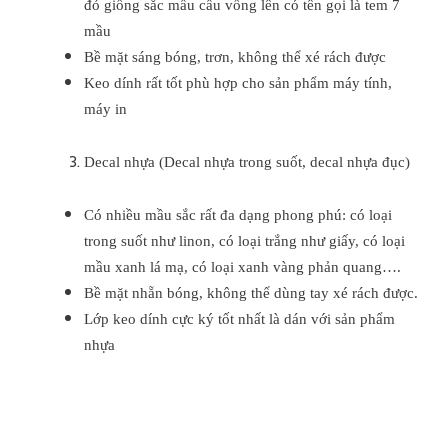
đỏ giống sắc mầu cầu vồng lên có tên gọi là tem 7
mầu
Bề mặt sáng bóng, trơn, không thể xé rách được
Keo dính rất tốt phù hợp cho sản phẩm máy tính,
máy in
Decal nhựa (Decal nhựa trong suốt, decal nhựa đục)
Có nhiều mầu sắc rất đa dạng phong phú: có loại
trong suốt như linon, có loại trắng như giấy, có loại
mầu xanh lá mạ, có loại xanh vàng phản quang….
Bề mặt nhẵn bóng, không thể dùng tay xé rách được.
Lớp keo dính cực ký tốt nhất là dán với sản phẩm
nhựa