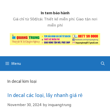
S
k
In tem bảo hành
i
p
Giá chỉ từ 50đ/cái. Thiết kế miễn phí. Giao tận nơi
t
miễn phí
o
c
o
n
t
e
Menu
n
t
In decal kim loại
In decal các loại, lấy nhanh giá rẻ
November 30, 2024
by
inquangtrung