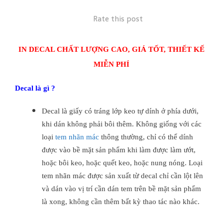
Rate this post
IN DECAL CHẤT LƯỢNG CAO, GIÁ TỐT, THIẾT KẾ
MIỄN PHÍ
Decal là gì ?
Decal là giấy có tráng lớp keo tự dính ở phía dưới,
khi dán không phải bôi thêm. Không giống với các
loại
tem nhãn mác
thông thường, chỉ có thể dính
được vào bề mặt sản phẩm khi làm được làm ướt,
hoặc bôi keo, hoặc quết keo, hoặc nung nóng. Loại
tem nhãn mác được sản xuất từ decal chỉ cần lột lên
và dán vào vị trí cần dán tem trên bề mặt sản phẩm
là xong, không cần thêm bất kỳ thao tác nào khác.