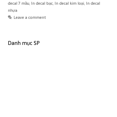
t
a
decal 7 mầu
,
In decal bạc
,
In decal kim loại
,
In decal
e
g
nhựa
g
s
Leave a comment
o
r
i
e
Danh mục SP
s