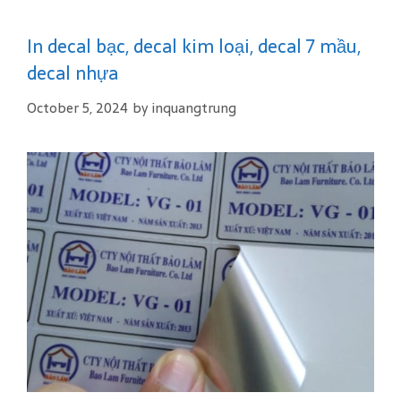
e
s
In decal bạc, decal kim loại, decal 7 mầu,
decal nhựa
October 5, 2024
by
inquangtrung