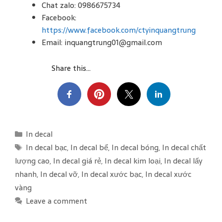
Chat zalo: 0986675734
Facebook:
https://www.facebook.com/ctyinquangtrung
Email: inquangtrung01@gmail.com
Share this...
C
In decal
a
T
In decal bạc
,
In decal bể
,
In decal bóng
,
In decal chất
t
a
lượng cao
,
In decal giá rẻ
,
In decal kim loại
,
In decal lấy
e
g
nhanh
,
In decal vỡ
,
In decal xước bạc
,
In decal xước
g
s
vàng
o
Leave a comment
r
i