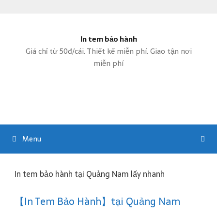
S
k
In tem bảo hành
i
p
Giá chỉ từ 50đ/cái. Thiết kế miễn phí. Giao tận nơi
t
miễn phí
o
c
o
n
t
e
Menu
n
t
In tem bảo hành tại Quảng Nam lấy nhanh
【In Tem Bảo Hành】tại Quảng Nam