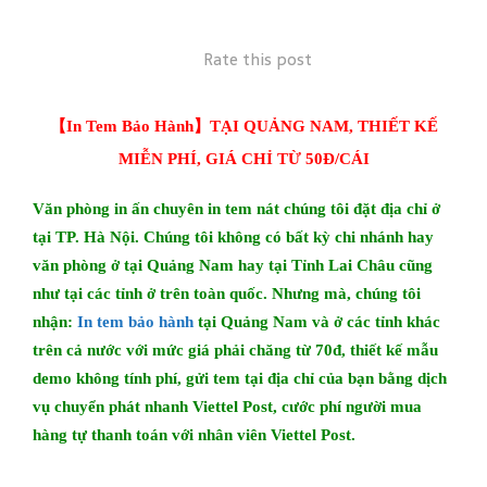
Rate this post
【In Tem Bảo Hành】TẠI QUẢNG NAM, THIẾT KẾ
MIỄN PHÍ, GIÁ CHỈ TỪ 50Đ/CÁI
Văn phòng in ấn chuyên in tem nát chúng tôi đặt địa chỉ ở
tại TP. Hà Nội. Chúng tôi không có bất kỳ chi nhánh hay
văn phòng ở tại Quảng Nam hay tại Tỉnh Lai Châu cũng
như tại các tỉnh ở trên toàn quốc. Nhưng mà, chúng tôi
nhận:
In tem bảo hành
tại Quảng Nam
và ở các tỉnh khác
trên cả nước với mức giá phải chăng từ 70đ, thiết kế mẫu
demo không tính phí, gửi tem tại địa chỉ của bạn bằng dịch
vụ chuyển phát nhanh Viettel Post, cước phí người mua
hàng tự thanh toán với nhân viên Viettel Post.