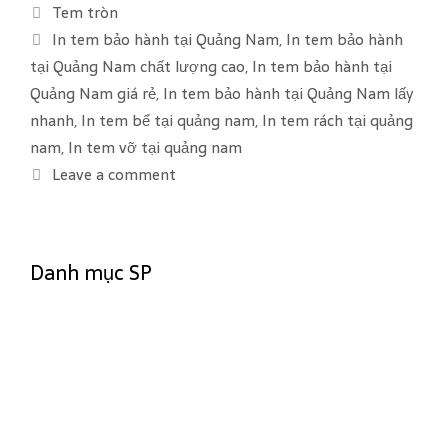
C
Tem tròn
a
T
In tem bảo hành tại Quảng Nam
,
In tem bảo hành
t
a
tại Quảng Nam chất lượng cao
,
In tem bảo hành tại
e
g
Quảng Nam giá rẻ
,
In tem bảo hành tại Quảng Nam lấy
g
s
nhanh
,
In tem bể tại quảng nam
,
In tem rách tại quảng
o
nam
,
In tem vỡ tại quảng nam
r
Leave a comment
i
e
s
Danh mục SP