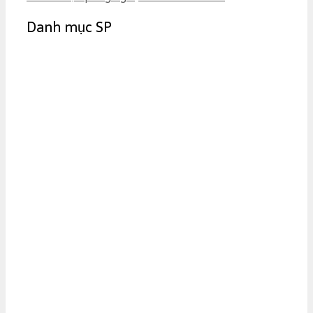
o
Danh mục SP
r
i
e
s