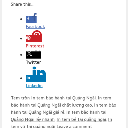
Share this...
Facebook
Pinterest
Twitter
Linkedin
C
T
Tem tròn
In tem bảo hành tại Quảng Ngãi
,
In tem
a
a
bảo hành tại Quảng Ngãi chất lượng cao
,
In tem bảo
t
g
hành tại Quảng Ngãi giá rẻ
,
In tem bảo hành tại
e
s
Quảng Ngãi lấy nhanh
,
In tem bể tại quảng ngãi
,
In
g
tem vỡ tại quảng ngãi
Leave a comment