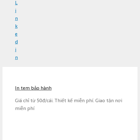
L
i
n
k
e
d
i
n
S
k
i
In tem bảo hành
p
t
Giá chỉ từ 50đ/cái. Thiết kế miễn phí. Giao tận nơi
o
miễn phí
c
o
n
t