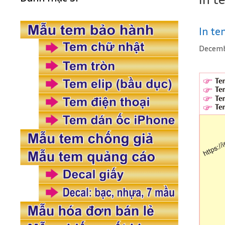
In te
Decemb