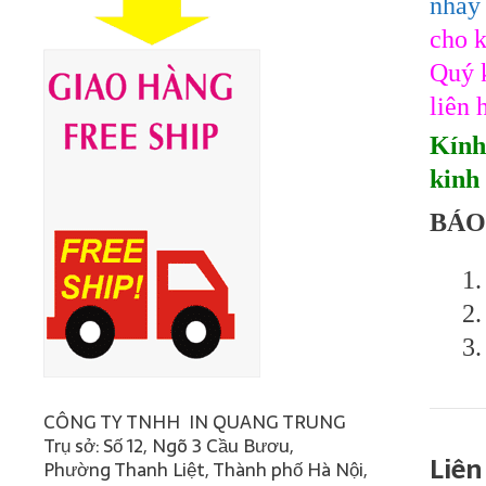
nhảy
cho k
Quý k
liên 
Kính
kinh
BÁO
1. Ba
2. Ba
3. Ba
CÔNG TY TNHH IN QUANG TRUNG
Trụ sở: Số 12, Ngõ 3 Cầu Bươu,
Liên
Phường Thanh Liệt, Thành phố Hà Nội,