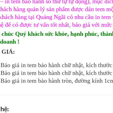
– in tem bảo hành số thứ tự tự động), mục đích
hách hàng quản lý sản phẩm được dán tem một
hách hàng tại Quảng Ngãi có nhu cầu in tem 
hệ để có được tư vấn tốt nhất, báo giá với mức
 chúc Quý khách sức khỏe, hạnh phúc, thành
 doanh !
 GIÁ:
́o giá in tem bảo hành chữ nhật, kích thươ
́o giá in tem bảo hành chữ nhật, kích thươ
́o giá in tem bảo hành tròn, đường kính 1c
 hệ: