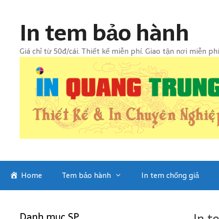
Skip
to
In tem bảo hành
content
Giá chỉ từ 50đ/cái. Thiết kế miễn phí. Giao tận nơi miễn ph
Home
Tem bảo hành
In tem chống giả
In t
Danh mục SP