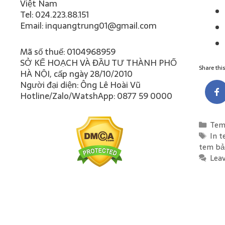
Việt Nam
Tel: 024.223.88.151
Email: inquangtrung01@gmail.com
Mã số thuế: 0104968959
SỞ KẾ HOẠCH VÀ ĐẦU TƯ THÀNH PHỐ
Share this.
HÀ NỘI, cấp ngày 28/10/2010
Người đại diện: Ông Lê Hoài Vũ
Hotline/Zalo/WatshApp: 0877 59 0000
Cate
Tem
Tag
In 
tem bả
Lea