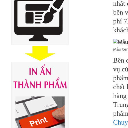
nhất 
bền v
phí 7
khác
Mẫu tem
Bên 
vụ củ
phẩm 
chất
hàng 
Trung
phẩm 
Chuy