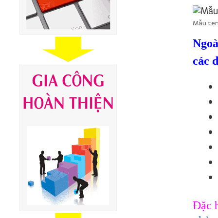
Mẫu tem 
Ngoà
các 
Đặc b