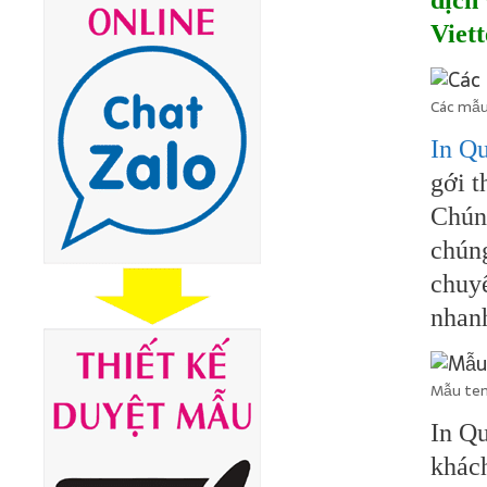
dịch
Viett
Các mẫu 
In Q
gới t
Chúng
chúng
chuyể
nhan
Mẫu tem
In Qu
khách