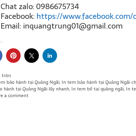
Chat zalo: 0986675734
Facebook:
https://www.facebook.com/
Email: inquangtrung01@gmail.com
..
gories
 tròn
s
tem bảo hành tại Quảng Ngãi
,
In tem bảo hành tại Quảng Ngãi c
o hành tại Quảng Ngãi lấy nhanh
,
In tem bể tại quảng ngãi
,
In t
ve a comment