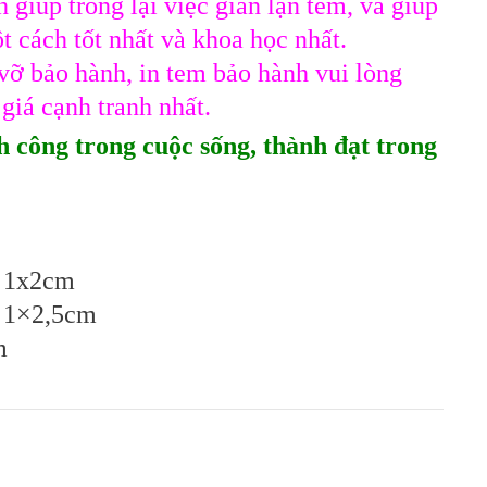
 giúp trống lại việc gian lận tem, và giúp
 cách tốt nhất và khoa học nhất.
vỡ bảo hành, in tem bảo hành vui lòng
 giá cạnh tranh nhất.
 công trong cuộc sống, thành đạt trong
́c 1x2cm
́c 1×2,5cm
m