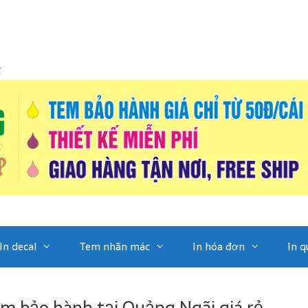
í
In decal
Tem nhãn mác
In hóa đơn
In q
em bảo hành tại Quảng Ngãi giá rẻ