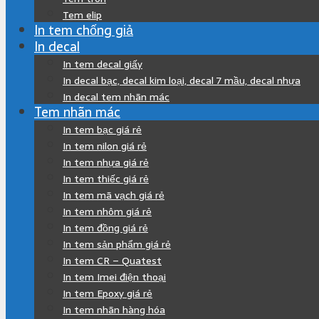
Tem elip
In tem chống giả
In decal
In tem decal giấy
In decal bạc, decal kim loại, decal 7 mầu, decal nhựa
In decal tem nhãn mác
Tem nhãn mác
In tem bạc giá rẻ
In tem nilon giá rẻ
In tem nhựa giá rẻ
In tem thiếc giá rẻ
In tem mã vạch giá rẻ
In tem nhôm giá rẻ
In tem đồng giá rẻ
In tem sản phẩm giá rẻ
In tem CR – Quatest
In tem Imei điện thoại
In tem Epoxy giá rẻ
In tem nhãn hàng hóa