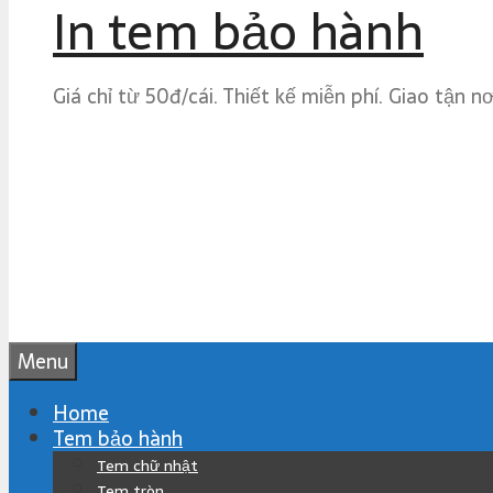
In tem bảo hành
Giá chỉ từ 50đ/cái. Thiết kế miễn phí. Giao tận n
Menu
Home
Tem bảo hành
Tem chữ nhật
Tem tròn