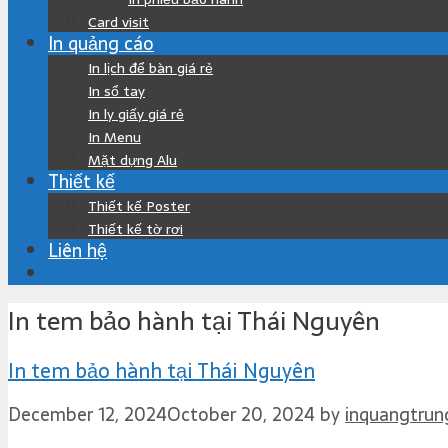
Card visit
In quảng cáo
In lịch để bàn giá rẻ
In sổ tay
In ly giấy giá rẻ
In Menu
Mặt dựng Alu
Thiết kế
Thiết kế Poster
Thiết kế tờ rơi
Liên hệ
In tem bảo hành tại Thái Nguyên
In tem bảo hành tại Thái Nguyên
December 12, 2024
October 20, 2024
by
inquangtrun