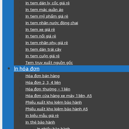
In tem dán ly, cốc giá rẻ
In tem mác quần áo
In tem mỹ phẩm giá rẻ
In tem nhãn nước đóng chai
In tem xe giá rẻ
In tem nổi giá rẻ
In tem nhãn phụ giá rẻ
In tem dán trái cây
In tem cuộn giá rẻ
Tem truy xuất nguồn gốc
In hóa đơn
Hóa đơn bán hàng
Hóa đơn 2, 3, 4 liên
Hóa đơn thường – 1 liên
Hóa đơn cửa hàng xe máy, 1 liên, A5
Phiếu xuất kho kiêm bảo hành
Phiếu xuất kho kiêm bảo hành A5
In biểu mẫu giá rẻ
In thẻ bảo hành
In phiếu bảo hành