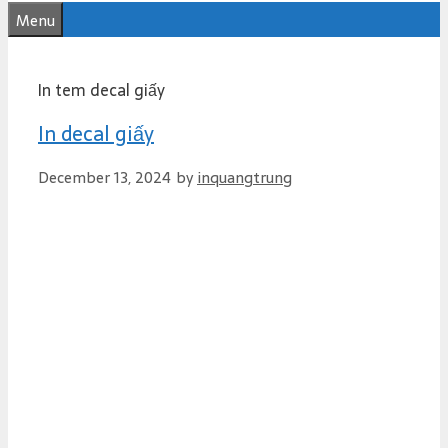
e
Menu
n
t
In tem decal giấy
In decal giấy
December 13, 2024
by
inquangtrung