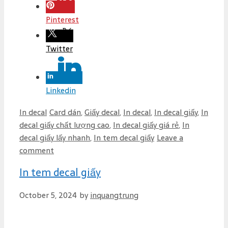
Pinterest
Twitter
Linkedin
C
T
In decal
Card dán
,
Giấy decal
,
In decal
,
In decal giấy
,
In
a
a
decal giấy chất lượng cao
,
In decal giấy giá rẻ
,
In
t
g
decal giấy lấy nhanh
,
In tem decal giấy
Leave a
e
s
comment
g
In tem decal giấy
o
r
October 5, 2024
by
inquangtrung
i
e
s