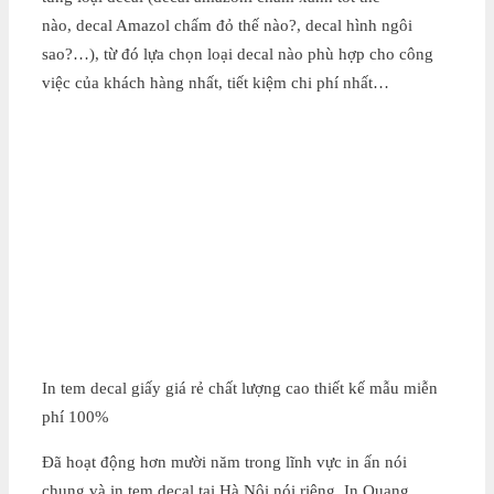
nào, decal Amazol chấm đỏ thế nào?, decal hình ngôi
sao?…), từ đó lựa chọn loại decal nào phù hợp cho công
việc của khách hàng nhất, tiết kiệm chi phí nhất…
In tem decal giấy giá rẻ chất lượng cao thiết kế mẫu miễn
phí 100%
Đã hoạt động hơn mười năm trong lĩnh vực in ấn nói
chung và in tem decal tại Hà Nội nói riêng, In Quang