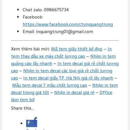
Chat zalo: 0986675734
Facebook:
https://www.facebook.com/ctyinquangtrung
Email: inquangtrung01@gmail.com
Xem thêm bài mới:
Mẫ tem giấy thiết kế đẹp
–
In
tem thay dầu xe máy chất lượng cao
–
Nhận in tem
quảng cáo lấy nhanh
–
In tem decal giá rẻ chất lượng
cao
–
Nhận in tem decal các loại giá rẻ chất lượng
cao
–
In tem decal giấy TP. Hà Nội giá rẻ lấy nhanh
–
Mẫu tem decal 7 mầu chất lượng cao
–
Nhận in tem
decal trong giá tốt
–
Nhận in decal giá rẻ
–
Office
làm tem bể
Share this...