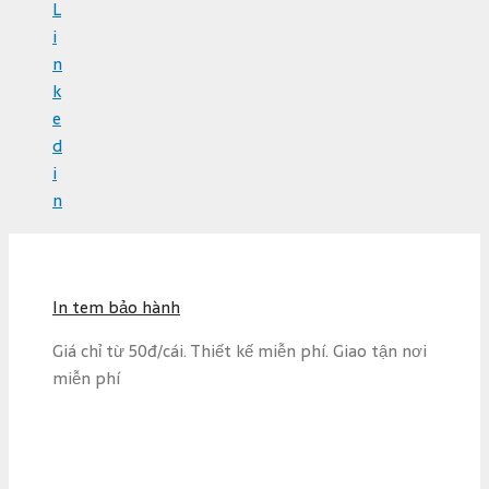
L
i
n
k
e
d
i
n
S
k
i
In tem bảo hành
p
t
Giá chỉ từ 50đ/cái. Thiết kế miễn phí. Giao tận nơi
o
miễn phí
c
o
n
t