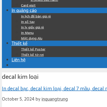
Card visit
In quảng cáo
In lịch để bàn giá rẻ
In sổ tay
In ly giấy giá rẻ
In Menu
Mặt dựng Alu
Thiết kế
Thiết kế Poster
Thiết kế tờ rơi
Liên hệ
decal kim loại
In decal bạc, decal kim loại, decal 7 mầu, decal
October 5, 2024
by
inquangtrung