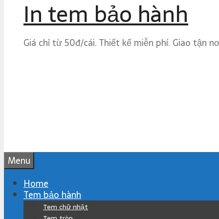
In tem bảo hành
Giá chỉ từ 50đ/cái. Thiết kế miễn phí. Giao tận n
Menu
Home
Tem bảo hành
Tem chữ nhật
Tem tròn