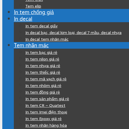
Tem elip
In tem chống giả
In decal
In tem decal giấy
In decal bạc, decal kim loại, decal 7 mầu, decal nhựa
In decal tem nhãn mác
Tem nhãn mác
In tem bạc giá rẻ
In tem nilon giá rẻ
In tem nhựa giá rẻ
In tem thiếc giá rẻ
In tem mã vạch giá rẻ
In tem nhôm giá rẻ
In tem đồng giá rẻ
In tem sản phẩm giá rẻ
In tem CR – Quatest
In tem Imei điện thoại
In tem Epoxy giá rẻ
In tem nhãn hàng hóa