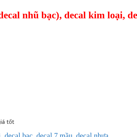
decal nhũ bạc), decal kim loại, 
iá tốt
i, decal bạc, decal 7 mầu, decal nhựa
…