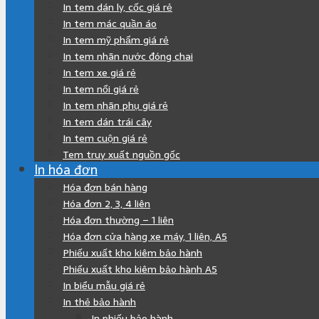
In tem dán ly, cốc giá rẻ
In tem mác quần áo
In tem mỹ phẩm giá rẻ
In tem nhãn nước đóng chai
In tem xe giá rẻ
In tem nổi giá rẻ
In tem nhãn phụ giá rẻ
In tem dán trái cây
In tem cuộn giá rẻ
Tem truy xuất nguồn gốc
In hóa đơn
Hóa đơn bán hàng
Hóa đơn 2, 3, 4 liên
Hóa đơn thường – 1 liên
Hóa đơn cửa hàng xe máy, 1 liên, A5
Phiếu xuất kho kiêm bảo hành
Phiếu xuất kho kiêm bảo hành A5
In biểu mẫu giá rẻ
In thẻ bảo hành
In phiếu bảo hành