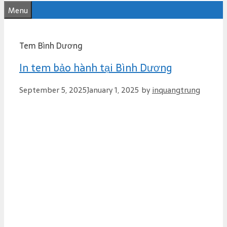
e
Menu
n
t
Tem Bình Dương
In tem bảo hành tại Bình Dương
September 5, 2025
January 1, 2025
by
inquangtrung