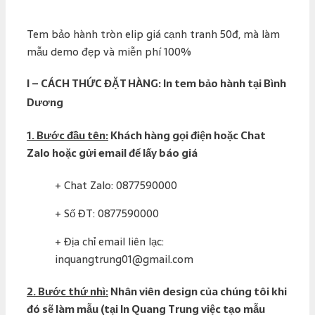
Tem bảo hành tròn elip giá cạnh tranh 50đ, mà làm
mẫu demo đẹp và miễn phí 100%
I – CÁCH THỨC ĐẶT HÀNG: In tem bảo hành tại Bình
Dương
1. Bước đầu tên:
Khách hàng gọi điện hoặc Chat
Zalo hoặc gửi email để lấy báo giá
+ Chat Zalo: 0877590000
+ Số ĐT: 0877590000
+ Địa chỉ email liên lạc:
inquangtrung01@gmail.com
2. Bước thứ nhì:
Nhân viên design của chúng tôi khi
đó sẽ làm mẫu (tại In Quang Trung việc tạo mẫu