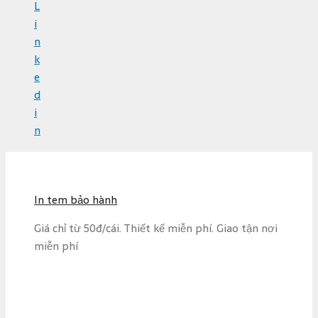
L
i
n
k
e
d
i
n
S
k
i
In tem bảo hành
p
t
Giá chỉ từ 50đ/cái. Thiết kế miễn phí. Giao tận nơi
o
miễn phí
c
o
n
t